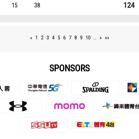
124
15
38
«
1
2
3
4
5
6
7
8
9
10
…
»
»»
SPONSORS