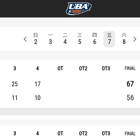
學年度
學年度
日
一
二
三
四
五
六
2
3
4
5
6
7
8
賽事資訊
賽事資訊
賽程表
賽程表
3
4
OT
OT2
OT3
戰績排行
戰績排行
67
25
17
球隊資訊
球隊資訊
56
11
10
選手資訊
選手資訊
數據統計
數據統計
3
4
OT
OT2
OT3