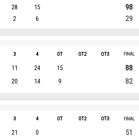
歷屆冠軍
歷屆冠軍
98
28
15
29
2
6
歷屆個人獎得主
歷屆個人獎得主
歷史數據排行
歷史數據排行
3
4
OT
OT2
OT3
88
11
24
15
82
20
14
9
3
4
OT
OT2
OT3
51
21
0