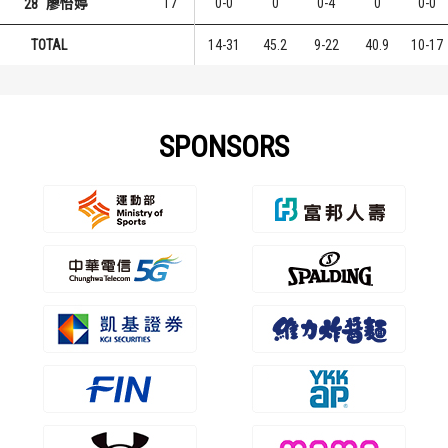
17
0-0
0
0-4
0
0-0
28
廖怡婷
TOTAL
14-31
45.2
9-22
40.9
10-17
SPONSORS