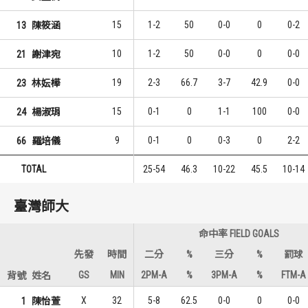
15
1-2
50
0-0
0
0-2
13
陳筱涵
10
1-2
50
0-0
0
0-0
21
謝津宛
19
2-3
66.7
3-7
42.9
0-0
23
林妘樺
15
0-1
0
1-1
100
0-0
24
楊淑琄
9
0-1
0
0-3
0
2-2
66
羅培儀
TOTAL
25-54
46.3
10-22
45.5
10-14
臺灣師大
命中率 FIELD GOALS
先發
時間
二分
%
三分
%
罰球
GS
MIN
2PM-A
%
3PM-A
%
FTM-A
背號
姓名
X
32
5-8
62.5
0-0
0
0-0
1
陳怡萱