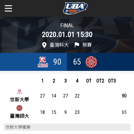
FINAL
學年度
學年度
關於富邦人壽UBA
2020.01.01 15:30
賽事資訊
賽事資訊
公開男一級
臺灣科大
預賽
公開女一級
賽程表
賽程表
90
65
二級與一般組
戰績排行
戰績排行
1
2
3
4
OT
OT2
OT3
新聞
球隊資訊
球隊資訊
27
14
27
22
90
世新大學
選手資訊
選手資訊
18
15
9
23
65
臺灣師大
數據統計
數據統計
世新大學獲勝