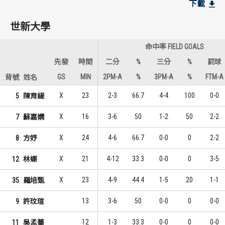
下載
8
5
1
1
林蝶
林蝶
世新大學
6
5
2
1
羅培甄
羅培甄
命中率 FIELD GOALS
6
2
2
3
謝津宛
蘇嘉嫻
先發
時間
二分
%
三分
%
罰球
GS
MIN
2PM-A
%
3PM-A
%
FTM-A
背號
姓名
臺灣師大
臺灣師大
X
23
2-3
66.7
4-4
100
0-0
5
陳育緹
9
5
1
1
陳怡萱
林為君
X
16
3-6
50
1-2
50
2-2
7
蘇嘉嫻
9
3
1
2
陳映慈
陳怡萱
X
24
4-6
66.7
0-0
0
2-2
8
方妤
3
3
3
2
張景雯
徐詩涵
X
21
4-12
33.3
0-0
0
3-5
12
林蝶
X
23
4-9
44.4
1-5
20
1-1
35
羅培甄
13
3-6
50
0-0
0
0-0
9
許玟瑄
12
1-3
33.3
0-0
0
0-0
11
吳孟蕎