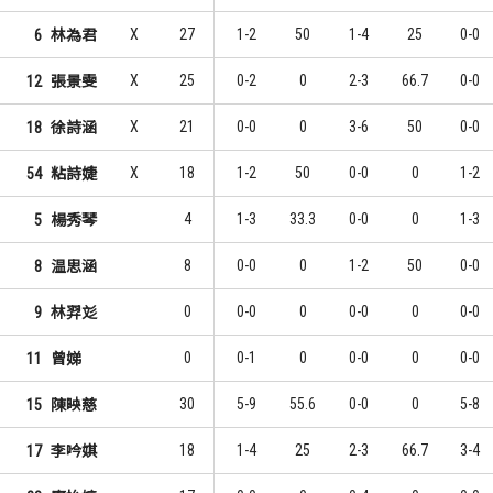
X
27
1-2
50
1-4
25
0-0
6
林為君
X
25
0-2
0
2-3
66.7
0-0
12
張景雯
X
21
0-0
0
3-6
50
0-0
18
徐詩涵
X
18
1-2
50
0-0
0
1-2
54
粘詩婕
4
1-3
33.3
0-0
0
1-3
5
楊秀琴
8
0-0
0
1-2
50
0-0
8
温思涵
0
0-0
0
0-0
0
0-0
9
林羿彣
0
0-1
0
0-0
0
0-0
11
曾娣
30
5-9
55.6
0-0
0
5-8
15
陳映慈
18
1-4
25
2-3
66.7
3-4
17
李吟娸