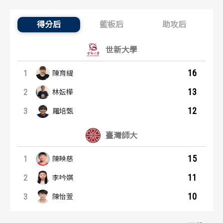
歷屆冠軍
歷屆冠軍
得分后
籃板后
助攻后
得分后：內容起點
歷屆個人獎得主
歷屆個人獎得主
世新大學
歷史數據排行
歷史數據排行
16
1
陳育緹
13
2
林妘樺
12
3
羅培甄
臺灣師大
15
1
陳映慈
11
2
李吟娸
10
3
陳怡萱
籃板后：內容起點
助攻后：內容起點
世新大學
世新大學