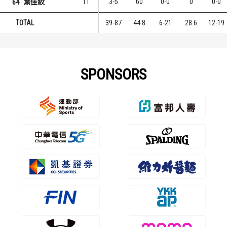
11
3-5
60
0-0
0
0-0
64
葉佳紋
TOTAL
39-87
44.8
6-21
28.6
12-19
SPONSORS