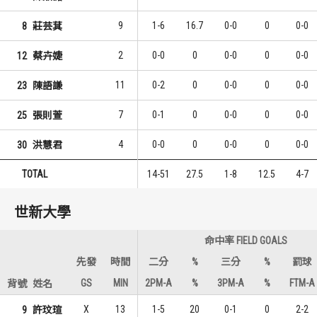
9
1-6
16.7
0-0
0
0-0
8
莊芸萁
2
0-0
0
0-0
0
0-0
12
蔡卉婕
11
0-2
0
0-0
0
0-0
23
陳語謙
7
0-1
0
0-0
0
0-0
25
張則萱
4
0-0
0
0-0
0
0-0
30
洪慧君
TOTAL
14-51
27.5
1-8
12.5
4-7
世新大學
命中率 FIELD GOALS
先發
時間
二分
%
三分
%
罰球
GS
MIN
2PM-A
%
3PM-A
%
FTM-A
背號
姓名
X
13
1-5
20
0-1
0
2-2
9
許玟瑄