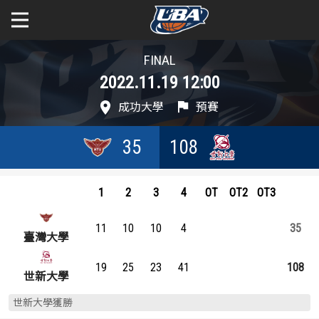
FINAL
學年度
學年度
關於富邦人壽UBA
2022.11.19 12:00
賽事資訊
賽事資訊
公開男一級
成功大學
預賽
公開女一級
賽程表
賽程表
35
108
二級與一般組
戰績排行
戰績排行
1
2
3
4
OT
OT2
OT3
新聞
球隊資訊
球隊資訊
11
10
10
4
35
臺灣大學
選手資訊
選手資訊
19
25
23
41
108
世新大學
數據統計
數據統計
世新大學獲勝