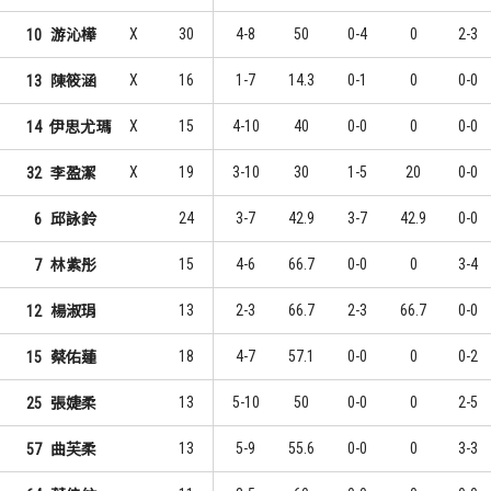
X
30
4-8
50
0-4
0
2-3
10
游沁樺
X
16
1-7
14.3
0-1
0
0-0
13
陳筱涵
X
15
4-10
40
0-0
0
0-0
14
伊思尤瑪
X
19
3-10
30
1-5
20
0-0
32
李盈潔
24
3-7
42.9
3-7
42.9
0-0
6
邱詠鈴
15
4-6
66.7
0-0
0
3-4
7
林紫彤
13
2-3
66.7
2-3
66.7
0-0
12
楊淑琄
18
4-7
57.1
0-0
0
0-2
15
蔡佑蓮
13
5-10
50
0-0
0
2-5
25
張婕柔
13
5-9
55.6
0-0
0
3-3
57
曲芙柔