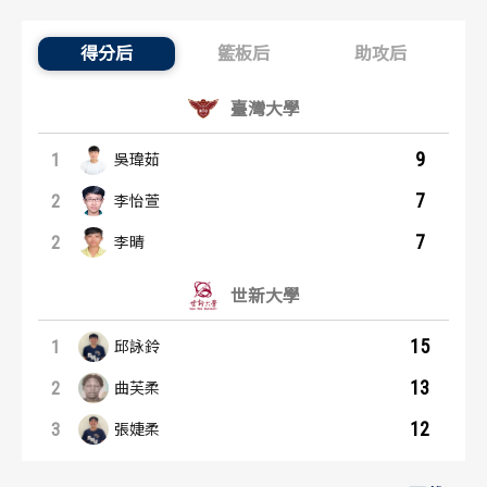
歷屆冠軍
歷屆冠軍
得分后
籃板后
助攻后
得分后：內容起點
歷屆個人獎得主
歷屆個人獎得主
臺灣大學
歷史數據排行
歷史數據排行
9
1
吳瑋茹
7
2
李怡萱
7
2
李晴
世新大學
15
1
邱詠鈴
13
2
曲芙柔
12
3
張婕柔
籃板后：內容起點
助攻后：內容起點
臺灣大學
臺灣大學