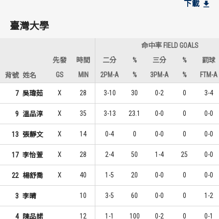
下載
10
3
1
1
吳瑋茹
吳瑋茹
臺灣大學
8
3
2
1
溫品淳
溫品淳
命中率 FIELD GOALS
7
3
3
1
楊舒喬
楊舒喬
先發
時間
二分
%
三分
%
罰球
GS
MIN
2PM-A
%
3PM-A
%
FTM-A
背號
姓名
世新大學
世新大學
X
28
3-10
30
0-2
0
3-4
7
吳瑋茹
12
7
1
1
伊思尤瑪
邱詠鈴
X
35
3-13
23.1
0-0
0
0-0
9
溫品淳
12
4
1
2
曲芙柔
林紫彤
X
14
0-4
0
0-0
0
0-0
13
張靜文
8
3
3
3
游沁樺
李盈潔
X
28
2-4
50
1-4
25
0-0
17
李怡萱
X
40
1-5
20
0-0
0
0-0
22
楊舒喬
10
3-5
60
0-0
0
1-2
3
李晴
12
1-1
100
0-2
0
0-1
4
陳品諾