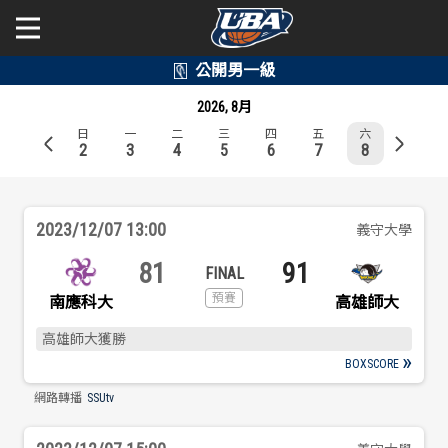
學年度
學年度
關於富邦人壽UBA
2026, 8月
日
一
二
三
四
五
六
賽事資訊
賽事資訊
公開男一級
2
3
4
5
6
7
8
公開女一級
賽程表
賽程表
2023/12/07 13:00
義守大學
二級與一般組
戰績排行
戰績排行
81
91
新聞
南應科大
高雄師大
球隊資訊
球隊資訊
高雄師大獲勝
選手資訊
選手資訊
BOXSCORE
網路轉播
SSUtv
數據統計
數據統計