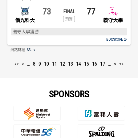
73
77
義守大學
僑光科大
義守大學獲勝
BOXSCORE
網路轉播
SSUtv
««
«
…
8
9
10
11
12
13
14
15
16
17
…
»
»»
SPONSORS