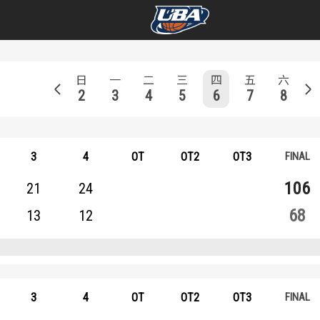
學年度
學年度
日
一
二
三
四
五
六
2
3
4
5
6
7
8
賽事資訊
賽事資訊
賽程表
賽程表
3
4
OT
OT2
OT3
戰績排行
戰績排行
106
21
24
68
13
12
球隊資訊
球隊資訊
選手資訊
選手資訊
數據統計
數據統計
3
4
OT
OT2
OT3