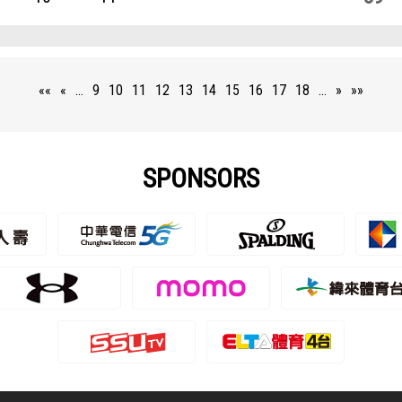
««
«
…
9
10
11
12
13
14
15
16
17
18
…
»
»»
SPONSORS