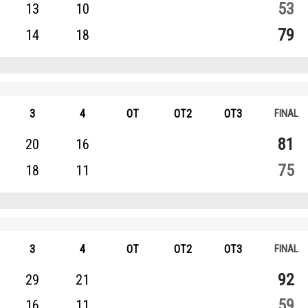
53
13
10
歷屆冠軍
歷屆冠軍
79
14
18
歷屆個人獎得主
歷屆個人獎得主
歷史數據排行
歷史數據排行
3
4
OT
OT2
OT3
81
20
16
75
18
11
3
4
OT
OT2
OT3
92
29
21
59
16
11