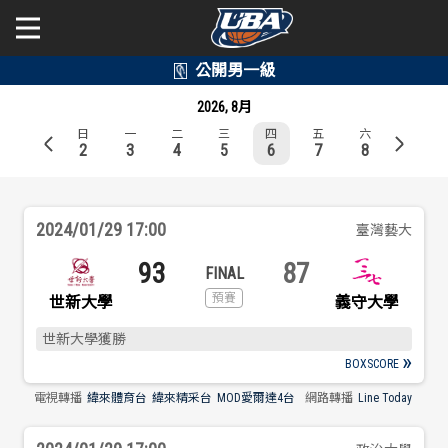
學年度
學年度
關於富邦人壽UBA
2026, 8月
日
一
二
三
四
五
六
賽事資訊
賽事資訊
公開男一級
2
3
4
5
6
7
8
公開女一級
賽程表
賽程表
2024/01/29 17:00
臺灣藝大
二級與一般組
戰績排行
戰績排行
93
87
新聞
義守大學
世新大學
球隊資訊
球隊資訊
世新大學獲勝
選手資訊
選手資訊
BOXSCORE
電視轉播
緯來體育台
緯來精采台
MOD愛爾達4台
網路轉播
Line Today
數據統計
數據統計