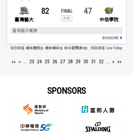
82
47
臺灣藝大
中信學院
臺灣藝大獲勝
BOXSCORE
電視轉播
緯來體育台
緯來精采台
MOD愛爾達4台
網路轉播
Line Today
««
«
…
23
24
25
26
27
28
29
30
31
32
…
»
»»
SPONSORS