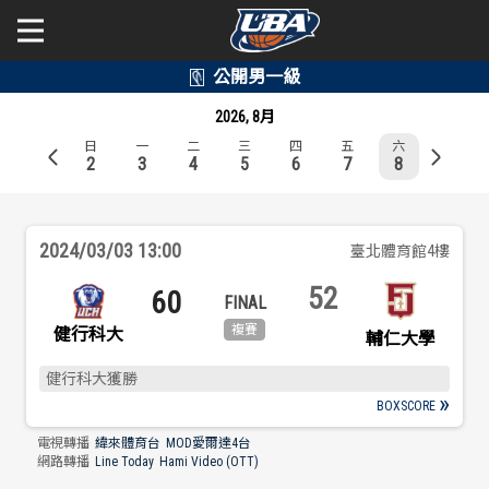
學年度
學年度
關於富邦人壽UBA
2026, 8月
日
一
二
三
四
五
六
賽事資訊
賽事資訊
公開男一級
2
3
4
5
6
7
8
公開女一級
賽程表
賽程表
2024/03/03 13:00
臺北體育館4樓
二級與一般組
戰績排行
戰績排行
52
60
新聞
球隊資訊
球隊資訊
健行科大
輔仁大學
健行科大獲勝
選手資訊
選手資訊
BOXSCORE
電視轉播
緯來體育台
MOD愛爾達4台
數據統計
數據統計
網路轉播
Line Today
Hami Video (OTT)