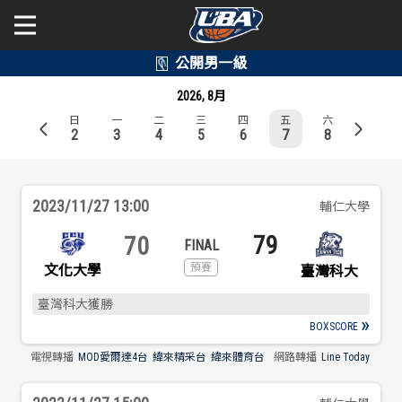
學年度
學年度
關於富邦人壽UBA
2026, 8月
日
一
二
三
四
五
六
賽事資訊
賽事資訊
公開男一級
2
3
4
5
6
7
8
公開女一級
賽程表
賽程表
2023/11/27 13:00
輔仁大學
二級與一般組
戰績排行
戰績排行
79
70
新聞
文化大學
臺灣科大
球隊資訊
球隊資訊
臺灣科大獲勝
選手資訊
選手資訊
BOXSCORE
電視轉播
MOD愛爾達4台
緯來精采台
緯來體育台
網路轉播
Line Today
數據統計
數據統計