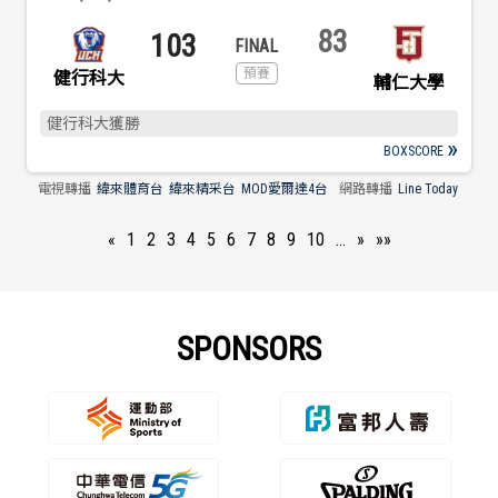
83
103
健行科大
輔仁大學
健行科大獲勝
BOXSCORE
電視轉播
緯來體育台
緯來精采台
MOD愛爾達4台
網路轉播
Line Today
«
1
2
3
4
5
6
7
8
9
10
…
»
»»
SPONSORS