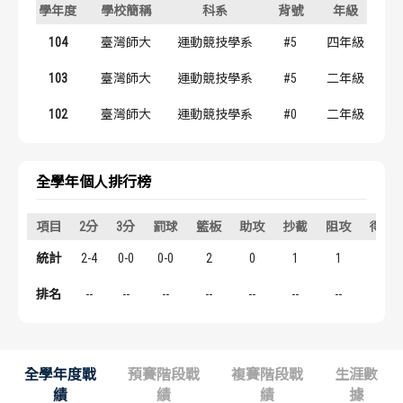
學年度
學校簡稱
科系
背號
年級
歷屆冠軍
歷屆冠軍
104
臺灣師大
運動競技學系
#5
四年級
歷屆個人獎得主
歷屆個人獎得主
103
臺灣師大
運動競技學系
#5
二年級
歷史數據排行
歷史數據排行
102
臺灣師大
運動競技學系
#0
二年級
全學年個人排行榜
項目
2分
3分
罰球
籃板
助攻
抄截
阻攻
得分
統計
2-4
0-0
0-0
2
0
1
1
4
排名
--
--
--
--
--
--
--
--
全學年度戰
預賽階段戰
複賽階段戰
生涯數
績
績
績
據