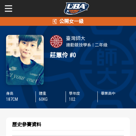
學年度
學年度
關於富邦人壽UBA
臺灣師大
賽事資訊
賽事資訊
公開男一級
運動競技學系
二年級
莊蕙伶
#0
公開女一級
賽程表
賽程表
二級與一般組
戰績排行
戰績排行
新聞
球隊資訊
球隊資訊
身高
體重
學年度
畢業高中
187
CM
60
KG
102
選手資訊
選手資訊
歷史參賽資料
數據統計
數據統計