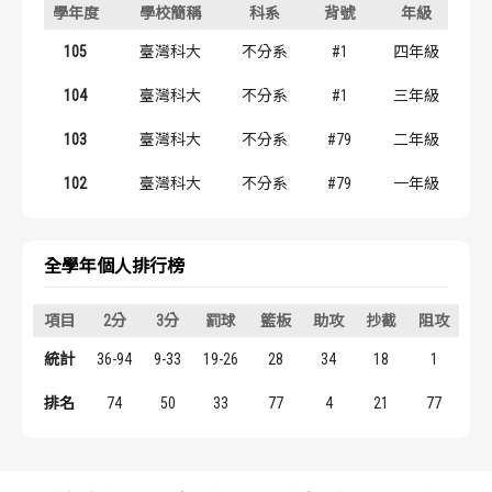
學年度
學校簡稱
科系
背號
年級
歷屆冠軍
歷屆冠軍
105
臺灣科大
不分系
#1
四年級
歷屆個人獎得主
歷屆個人獎得主
104
臺灣科大
不分系
#1
三年級
歷史數據排行
歷史數據排行
103
臺灣科大
不分系
#79
二年級
102
臺灣科大
不分系
#79
一年級
全學年個人排行榜
項目
2分
3分
罰球
籃板
助攻
抄截
阻攻
得
統計
36-94
9-33
19-26
28
34
18
1
11
排名
74
50
33
77
4
21
77
2