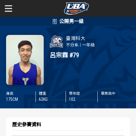
學年度
學年度
關於富邦人壽UBA
臺灣科大
賽事資訊
賽事資訊
公開男一級
不分系
一年級
呂宗霖
#79
公開女一級
賽程表
賽程表
二級與一般組
戰績排行
戰績排行
新聞
球隊資訊
球隊資訊
身高
體重
學年度
畢業高中
175
CM
62
KG
102
選手資訊
選手資訊
歷史參賽資料
數據統計
數據統計