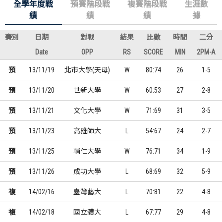
全學年度戰
預賽階段戰
複賽階段戰
生涯數
績
績
績
據
賽別
日期
對戰
結果
比數
時間
二分
Date
OPP
RS
SCORE
MIN
2PM-A
預
13/11/19
北市大學(天母)
W
80:74
26
1-5
預
13/11/20
世新大學
W
60:53
27
2-8
預
13/11/21
文化大學
W
71:69
31
3-5
預
13/11/23
高雄師大
L
54:67
24
2-7
預
13/11/25
輔仁大學
W
76:71
34
1-9
預
13/11/26
成功大學
L
68:69
32
5-9
複
14/02/16
臺灣藝大
L
70:81
22
4-8
複
14/02/18
國立體大
L
67:77
29
4-8