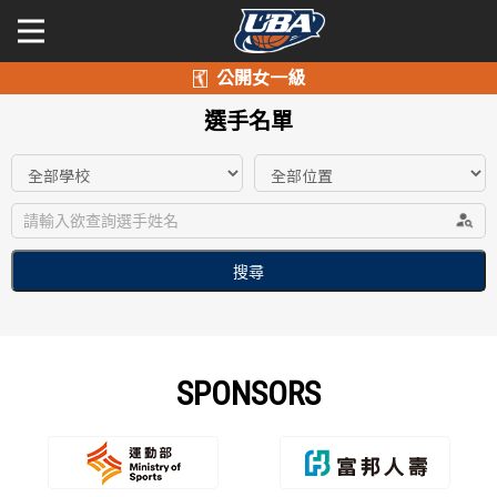
學年度
學年度
關於富邦人壽UBA
選手名單
賽事資訊
賽事資訊
公開男一級
公開女一級
賽程表
賽程表
二級與一般組
戰績排行
戰績排行
新聞
球隊資訊
球隊資訊
SPONSORS
選手資訊
選手資訊
數據統計
數據統計