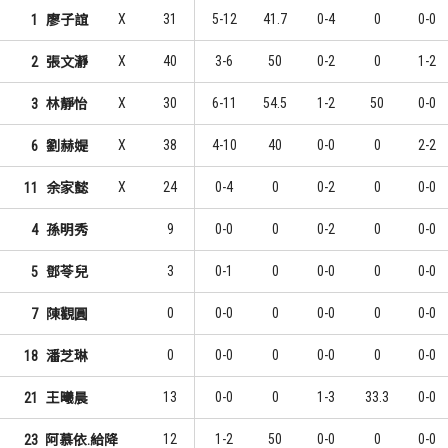
X
31
5-12
41.7
0-4
0
0-0
1
廖子誼
X
40
3-6
50
0-2
0
1-2
2
張文瀞
X
30
6-11
54.5
1-2
50
0-0
3
林靜怡
X
38
4-10
40
0-0
0
2-2
6
劉赫媞
X
24
0-4
0
0-2
0
0-0
11
余家懿
9
0-0
0
0-2
0
0-0
4
孫明秀
3
0-1
0
0-0
0
0-0
5
鄧苓兒
0
0-0
0
0-0
0
0-0
7
陳觀圓
0
0-0
0
0-0
0
0-0
18
潘芝琳
13
0-0
0
1-3
33.3
0-0
21
王曦晨
12
1-2
50
0-0
0
0-0
23
阿慕依.給降