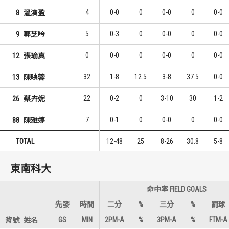
4
0-0
0
0-0
0
0-0
8
溫演盈
5
0-3
0
0-0
0
0-0
9
郭芝吟
0
0-0
0
0-0
0
0-0
12
張瑜真
32
1-8
12.5
3-8
37.5
0-0
13
陳映蓉
22
0-2
0
3-10
30
1-2
26
蔡卉妮
7
0-1
0
0-0
0
0-0
88
陳雅婷
TOTAL
12-48
25
8-26
30.8
5-8
東南科大
命中率 FIELD GOALS
先發
時間
二分
%
三分
%
罰球
GS
MIN
2PM-A
%
3PM-A
%
FTM-A
背號
姓名