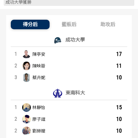
成功大學獲勝
歷屆冠軍
歷屆冠軍
歷屆個人獎得主
歷屆個人獎得主
得分后
籃板后
助攻后
得分后：內容起點
歷史數據排行
歷史數據排行
成功大學
17
1
陳亭安
11
2
陳映蓉
10
3
蔡卉妮
東南科大
15
1
林靜怡
10
2
廖子誼
10
2
劉赫媞
籃板后：內容起點
助攻后：內容起點