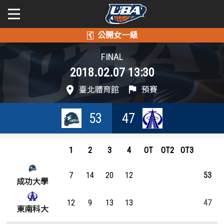
學年度
學年度
關於富邦人壽UBA
FINAL
2018.02.07 13:30
賽事資訊
賽事資訊
公開男一級
臺北體育館
預賽
公開女一級
賽程表
賽程表
53
47
二級與一般組
戰績排行
戰績排行
新聞
1
2
3
4
OT
OT2
OT3
球隊資訊
球隊資訊
7
14
20
12
53
選手資訊
選手資訊
成功大學
12
9
13
13
47
數據統計
數據統計
東南科大