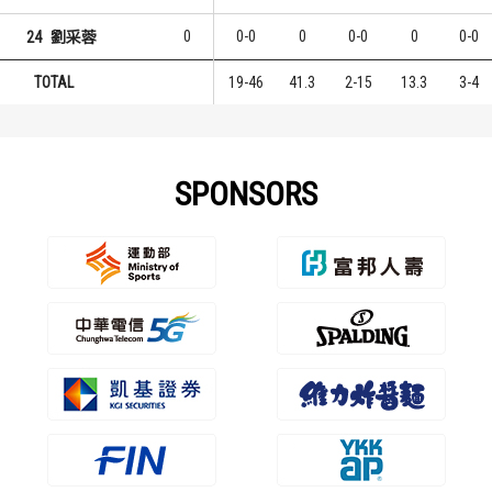
0
0-0
0
0-0
0
0-0
24
劉采蓉
TOTAL
19-46
41.3
2-15
13.3
3-4
SPONSORS