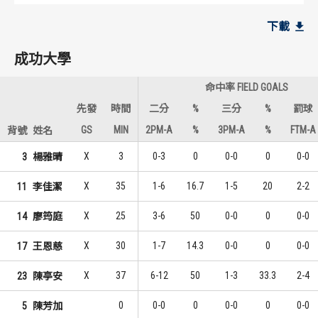
成功大學
成功大學
下載
12
4
1
1
廖筠庭
王恩慈
成功大學
9
3
2
2
陳亭安
李佳潔
命中率 FIELD GOALS
6
3
3
2
王恩慈
陳亭安
先發
時間
二分
%
三分
%
罰球
GS
MIN
2PM-A
%
3PM-A
%
FTM-A
背號
姓名
東南科大
東南科大
X
3
0-3
0
0-0
0
0-0
3
楊雅晴
13
3
1
1
廖子誼
劉赫媞
X
35
1-6
16.7
1-5
20
2-2
11
李佳潔
10
2
2
2
張文瀞
廖子誼
X
25
3-6
50
0-0
0
0-0
14
廖筠庭
8
1
3
3
劉赫媞
張文瀞
X
30
1-7
14.3
0-0
0
0-0
17
王恩慈
X
37
6-12
50
1-3
33.3
2-4
23
陳亭安
0
0-0
0
0-0
0
0-0
5
陳芳加