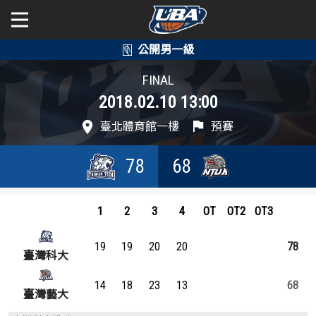
學年度
學年度
關於富邦人壽UBA
FINAL
2018.02.10 13:00
賽事資訊
賽事資訊
公開男一級
臺北體育館一樓
預賽
公開女一級
賽程表
賽程表
78
68
二級與一般組
戰績排行
戰績排行
新聞
1
2
3
4
OT
OT2
OT3
球隊資訊
球隊資訊
19
19
20
20
78
選手資訊
選手資訊
臺灣科大
14
18
23
13
68
數據統計
數據統計
臺灣藝大