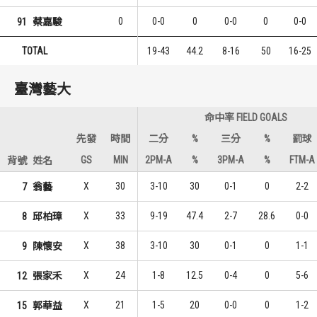
0
0-0
0
0-0
0
0-0
91
蔡嘉駿
TOTAL
19-43
44.2
8-16
50
16-25
臺灣藝大
命中率 FIELD GOALS
先發
時間
二分
%
三分
%
罰球
GS
MIN
2PM-A
%
3PM-A
%
FTM-A
背號
姓名
X
30
3-10
30
0-1
0
2-2
7
翁藝
X
33
9-19
47.4
2-7
28.6
0-0
8
邱柏璋
X
38
3-10
30
0-1
0
1-1
9
陳懷安
X
24
1-8
12.5
0-4
0
5-6
12
張家禾
X
21
1-5
20
0-0
0
1-2
15
郭華益