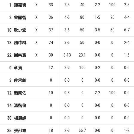
X
33
2-5
40
2-2
100
2-3
1
鐘嘉衡
10
5
1
1
翁藝
邱柏璋
X
36
4-5
80
1-5
20
4-4
2
曾顯智
8
4
2
2
郭華益
陳懷安
X
37
3-6
50
3-5
60
6-7
10
耿少宏
7
2
3
3
陳懷安
張家禾
X
24
3-6
50
0-0
0
2-4
13
隋中群
X
30
3-13
23.1
0-0
0
1-5
22
謝宗憲
12
2-2
100
0-2
0
0-0
0
章賀
0
0-0
0
0-0
0
0-0
3
侯承翰
10
0-3
0
2-2
100
0-0
12
顏聞佐
0
0-0
0
0-0
0
0-0
14
溫楷倫
0
0-0
0
0-0
0
0-0
30
楊遵譯
18
2-3
66.7
0-0
0
1-2
35
張邵竣