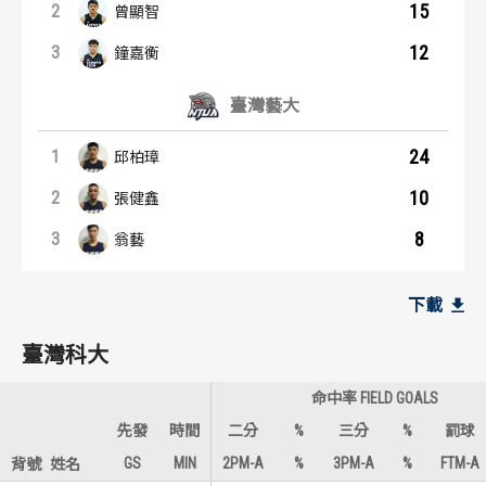
15
2
曾顯智
12
3
鐘嘉衡
臺灣藝大
24
1
邱柏璋
10
2
張健鑫
8
3
翁藝
籃板王：內容起點
助攻王：內容起點
臺灣科大
臺灣科大
下載
11
6
1
1
耿少宏
曾顯智
臺灣科大
9
4
2
2
謝宗憲
鐘嘉衡
命中率 FIELD GOALS
7
3
3
3
隋中群
耿少宏
先發
時間
二分
%
三分
%
罰球
GS
MIN
2PM-A
%
3PM-A
%
FTM-A
背號
姓名
臺灣藝大
臺灣藝大