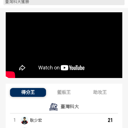
臺灣科大獲勝
歷屆冠軍
歷屆冠軍
歷屆個人獎得主
歷屆個人獎得主
歷史數據排行
歷史數據排行
得分王
籃板王
助攻王
得分王：內容起點
臺灣科大
21
1
耿少宏