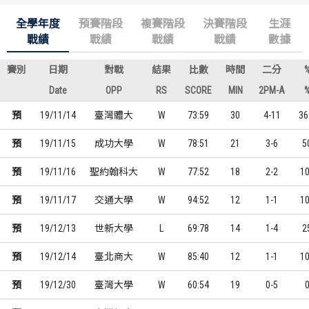
全學年度
預賽階段
複賽階段
決賽階段
生涯
戰績
戰績
戰績
戰績
數據
賽別
日期
對戰
結果
比數
時間
二分
Date
OPP
RS
SCORE
MIN
2PM-A
預
19/11/14
臺灣體大
W
73:59
30
4-11
36
預
19/11/15
成功大學
W
78:51
21
3-6
5
預
19/11/16
聖約翰科大
W
77:52
18
2-2
1
預
19/11/17
交通大學
W
94:52
12
1-1
1
預
19/12/13
世新大學
L
69:78
14
1-4
2
預
19/12/14
臺北商大
W
85:40
12
1-1
1
預
19/12/30
臺灣大學
W
60:54
19
0-5