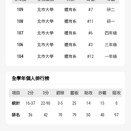
歷屆冠軍
歷屆冠軍
109
北市大學
體育系
#7
研二
歷屆個人獎得主
歷屆個人獎得主
108
北市大學
體育系
#11
研一
107
北市大學
體育系
#6
四年級
歷史數據排行
歷史數據排行
106
北市大學
體育系
#3
三年級
104
北市大學
體育系
#12
一年級
全學年個人排行榜
項目
2分
3分
罰球
籃板
助攻
抄截
阻攻
得
統計
16-37
22-90
3-5
25
14
15
0
1
排名
36
42
70
79
50
40
97
2