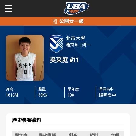
學年度
學年度
關於富邦人壽UBA
北市大學
賽事資訊
賽事資訊
公開男一級
體育系
研一
公開女一級
吳采庭
#11
賽程表
賽程表
二級與一般組
戰績排行
戰績排行
身高
體重
學年度
畢業高中
新聞
球隊資訊
球隊資訊
161
CM
60
KG
108
陽明高中
選手資訊
選手資訊
歷史參賽資料
數據統計
數據統計
學年度
學校簡稱
科系
背號
年級