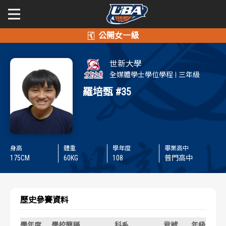
學年度
學年度
關於富邦人壽UBA
世新大學
賽事資訊
賽事資訊
公開男一級
全媒體學士學位學程
三年級
羅培甄
#35
公開女一級
賽程表
賽程表
二級與一般組
戰績排行
戰績排行
身高
體重
學年度
畢業高中
新聞
球隊資訊
球隊資訊
175
CM
60
KG
108
普門高中
選手資訊
選手資訊
歷史參賽資料
數據統計
數據統計
學年度
學校簡稱
科系
背號
年級