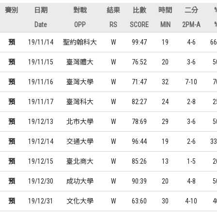
賽別
日期
對戰
結果
比數
時間
二分
Date
OPP
RS
SCORE
MIN
2PM-A
預
19/11/14
聖約翰科大
W
99:47
19
4-6
66
預
19/11/15
臺灣體大
W
76:52
20
3-6
5
預
19/11/16
臺灣大學
W
71:47
32
7-10
7
預
19/11/17
臺灣科大
W
82:27
24
2-8
2
預
19/12/13
北市大學
W
78:69
29
3-6
5
預
19/12/14
交通大學
W
96:44
19
2-6
33
預
19/12/15
臺北商大
W
85:26
13
1-5
2
預
19/12/30
成功大學
W
90:39
20
4-8
5
預
19/12/31
文化大學
W
63:60
30
4-10
4