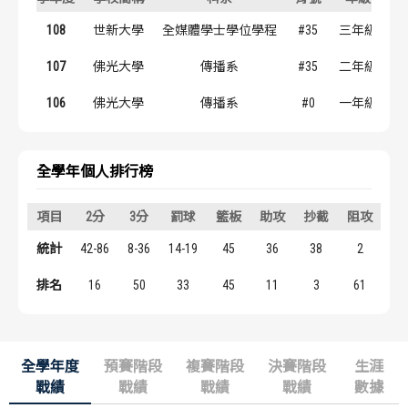
歷屆冠軍
歷屆冠軍
108
世新大學
全媒體學士學位學程
#35
三年級
歷屆個人獎得主
歷屆個人獎得主
107
佛光大學
傳播系
#35
二年級
106
佛光大學
傳播系
#0
一年級
歷史數據排行
歷史數據排行
全學年個人排行榜
項目
2分
3分
罰球
籃板
助攻
抄截
阻攻
得
統計
42-86
8-36
14-19
45
36
38
2
12
排名
16
50
33
45
11
3
61
1
全學年度
預賽階段
複賽階段
決賽階段
生涯
戰績
戰績
戰績
戰績
數據