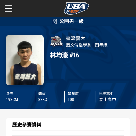
學年度
學年度
關於富邦人壽UBA
臺灣藝大
賽事資訊
賽事資訊
公開男一級
圖文傳播學系
四年級
林均濠
#16
公開女一級
賽程表
賽程表
二級與一般組
戰績排行
戰績排行
新聞
球隊資訊
球隊資訊
身高
體重
學年度
畢業高中
193
CM
88
KG
108
泰山高中
選手資訊
選手資訊
歷史參賽資料
數據統計
數據統計