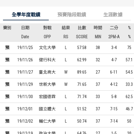
全學年度戰績
預賽階段戰績
生涯數據
賽別
日期
對戰
結果
比數
時間
二分
%
Date
OPP
RS
SCORE
MIN
2PM-A
%
預
19/11/25
文化大學
L
57:58
38
3-4
75
預
19/11/26
健行科大
L
62:99
32
4-7
57.1
預
19/11/27
臺北商大
W
89:65
27
6-11
54.5
預
19/11/29
世新大學
W
71:65
37
4-12
33.3
預
19/11/30
宏國德霖
L
71:74
33
5-8
62.5
預
19/12/01
國立體大
L
51:52
37
7-15
46.7
預
19/12/02
輔仁大學
L
50:74
37
7-14
50
預
19/12/19
政治大學
L
64:76
27
1-5
20