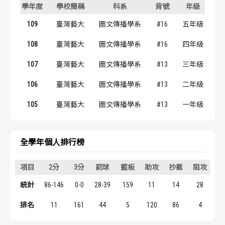
學年度
學校簡稱
科系
背號
年級
歷屆冠軍
歷屆冠軍
109
臺灣藝大
圖文傳播學系
#16
五年級
歷屆個人獎得主
歷屆個人獎得主
108
臺灣藝大
圖文傳播學系
#16
四年級
歷史數據排行
歷史數據排行
107
臺灣藝大
圖文傳播學系
#13
三年級
106
臺灣藝大
圖文傳播學系
#13
二年級
105
臺灣藝大
圖文傳播學系
#13
一年級
全學年個人排行榜
項目
2分
3分
罰球
籃板
助攻
抄截
阻攻
得
統計
86-146
0-0
28-39
159
11
14
28
2
排名
11
161
44
5
120
86
4
1