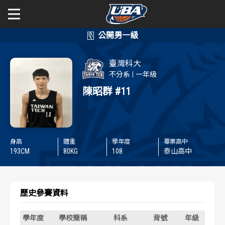
學年度
學年度
關於富邦人壽UBA
臺灣科大
賽事資訊
賽事資訊
公開男一級
不分系
一年級
陳昭群
#11
公開女一級
賽程表
賽程表
二級與一般組
戰績排行
戰績排行
身高
體重
學年度
畢業高中
新聞
193
CM
80
KG
108
泰山高中
球隊資訊
球隊資訊
選手資訊
選手資訊
歷史參賽資料
數據統計
數據統計
學年度
學校簡稱
科系
背號
年級