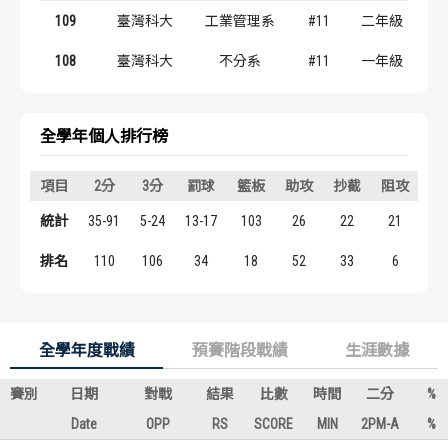
歷屆冠軍
歷屆冠軍
109
臺灣科大
工業管理系
#11
二年級
108
臺灣科大
不分系
#11
一年級
歷屆個人獎得主
歷屆個人獎得主
歷史數據排行
歷史數據排行
全學年個人排行榜
項目
2分
3分
罰球
籃板
助攻
抄截
阻攻
得
統計
35-91
5-24
13-17
103
26
22
21
9
排名
110
106
34
18
52
33
6
7
全學年度戰績
預賽階段戰績
生涯數據
賽別
日期
對戰
結果
比數
時間
二分
%
Date
OPP
RS
SCORE
MIN
2PM-A
%