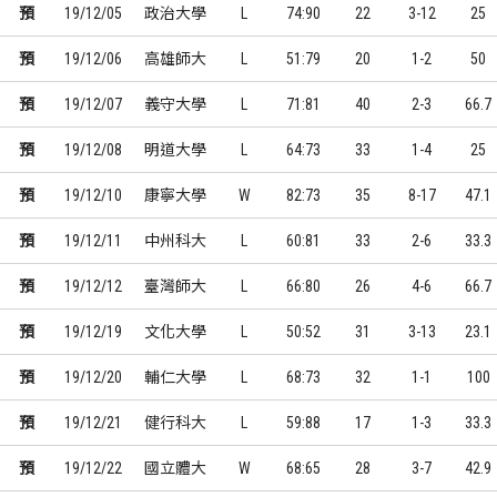
預
19/12/05
政治大學
L
74:90
22
3-12
25
預
19/12/06
高雄師大
L
51:79
20
1-2
50
預
19/12/07
義守大學
L
71:81
40
2-3
66.7
預
19/12/08
明道大學
L
64:73
33
1-4
25
預
19/12/10
康寧大學
W
82:73
35
8-17
47.1
預
19/12/11
中州科大
L
60:81
33
2-6
33.3
預
19/12/12
臺灣師大
L
66:80
26
4-6
66.7
預
19/12/19
文化大學
L
50:52
31
3-13
23.1
預
19/12/20
輔仁大學
L
68:73
32
1-1
100
預
19/12/21
健行科大
L
59:88
17
1-3
33.3
預
19/12/22
國立體大
W
68:65
28
3-7
42.9