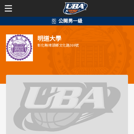
學年度
學年度
關於富邦人壽UBA
明道大學
賽事資訊
賽事資訊
公開男一級
彰化縣埤頭鄉文化路369號
公開女一級
賽程表
賽程表
二級與一般組
戰績排行
戰績排行
新聞
球隊資訊
球隊資訊
選手資訊
選手資訊
數據統計
數據統計