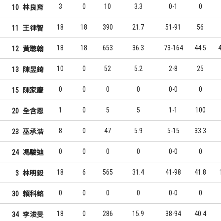
3
0
10
3.3
0-1
0
10
林良育
18
18
390
21.7
51-91
56
11
王律智
18
18
653
36.3
73-164
44.5
4
12
黃聰翰
10
0
52
5.2
2-8
25
13
陳昱錡
0
0
0
0
0-0
0
15
陳家慶
1
0
5
5
1-1
100
20
全含恩
8
0
47
5.9
5-15
33.3
23
巫承浩
0
0
0
0
0-0
0
24
馮駿迪
18
6
565
31.4
41-98
41.8
3
林明毅
0
0
0
0
0-0
0
30
賴科銘
18
0
286
15.9
38-94
40.4
34
李浚旻