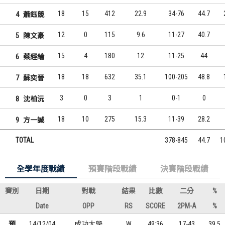
18
15
412
22.9
34-76
44.7
4
蕭鈺競
12
0
115
9.6
11-27
40.7
5
陳文豪
15
4
180
12
11-25
44
6
蔡經綸
18
18
632
35.1
100-205
48.8
7
蘇奕晉
3
0
3
1
0-1
0
8
沈柏沅
18
10
275
15.3
11-39
28.2
9
方一誠
TOTAL
378-845
44.7
1
全學年度戰績
預賽階段戰績
決賽階段戰績
賽別
日期
對戰
結果
比數
二分
%
Date
OPP
RS
SCORE
2PM-A
%
預
14/12/04
成功大學
W
49:36
17-43
39.5