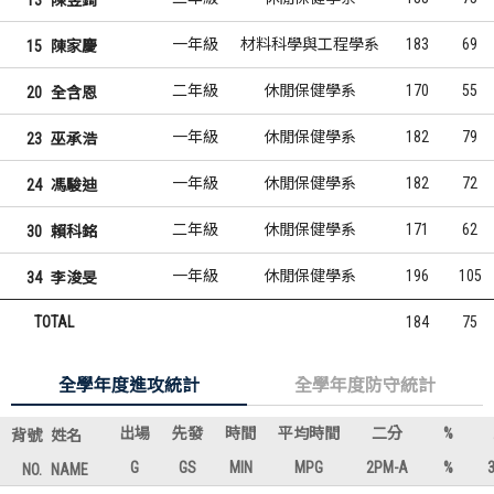
一年級
材料科學與工程學系
183
69
15
陳家慶
二年級
休閒保健學系
170
55
20
全含恩
一年級
休閒保健學系
182
79
23
巫承浩
一年級
休閒保健學系
182
72
24
馮駿迪
二年級
休閒保健學系
171
62
30
賴科銘
一年級
休閒保健學系
196
105
34
李浚旻
TOTAL
184
75
全學年度進攻統計
全學年度防守統計
出場
先發
時間
平均時間
二分
%
背號
姓名
G
GS
MIN
MPG
2PM-A
%
NO.
NAME