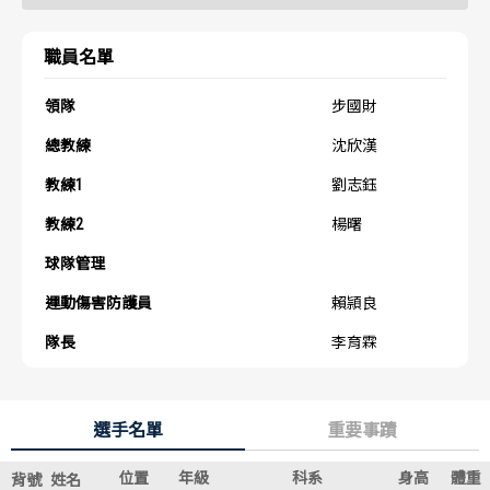
歷屆冠軍
歷屆冠軍
職員名單
歷屆個人獎得主
歷屆個人獎得主
領隊
步國財
歷史數據排行
歷史數據排行
總教練
沈欣漢
教練1
劉志鈺
教練2
楊曙
球隊管理
運動傷害防護員
賴頴良
隊長
李育霖
選手名單
重要事蹟
位置
年級
科系
身高
體重
背號
姓名