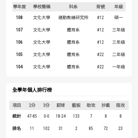
歷屆冠軍
歷屆冠軍
學年度
學校簡稱
科系
背號
年級
108
文化大學
運動教練研究所
#12
碩一
歷屆個人獎得主
歷屆個人獎得主
107
文化大學
體育系
#12
三年級
歷史數據排行
歷史數據排行
106
文化大學
體育系
#12
三年級
105
文化大學
體育系
#22
二年級
104
文化大學
體育系
#22
一年級
全學年個人排行榜
項目
2分
3分
罰球
籃板
助攻
抄截
阻攻
得
統計
47-85
0-0
18-24
133
7
8
8
11
排名
11
102
31
2
85
72
23
25