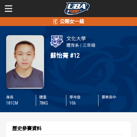
學年度
學年度
關於富邦人壽UBA
文化大學
賽事資訊
賽事資訊
公開男一級
體育系
三年級
蘇怡菁
#12
公開女一級
賽程表
賽程表
二級與一般組
戰績排行
戰績排行
新聞
球隊資訊
球隊資訊
身高
體重
學年度
畢業高中
181
CM
78
KG
106
選手資訊
選手資訊
數據統計
數據統計
歷史參賽資料