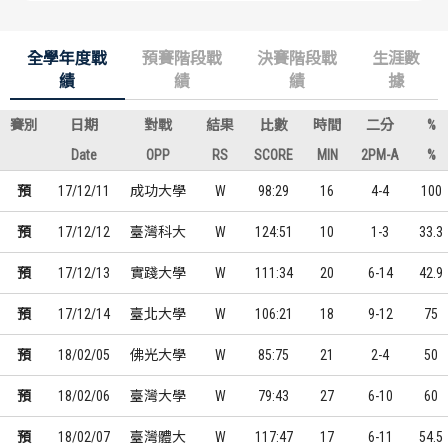
全學年度戰
預賽階段戰
決賽階段戰
生涯數
績
績
績
據
賽別
日期
對戰
結果
比數
時間
二分
%
Date
OPP
RS
SCORE
MIN
2PM-A
%
預
17/12/11
成功大學
W
98:29
16
4-4
100
預
17/12/12
臺灣科大
W
124:51
10
1-3
33.3
預
17/12/13
實踐大學
W
111:34
20
6-14
42.9
預
17/12/14
臺北大學
W
106:21
18
9-12
75
預
18/02/05
佛光大學
W
85:75
21
2-4
50
預
18/02/06
臺灣大學
W
79:43
27
6-10
60
預
18/02/07
臺灣體大
W
117:47
17
6-11
54.5