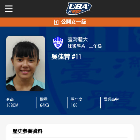
學年度
學年度
關於富邦人壽UBA
臺灣體大
賽事資訊
賽事資訊
公開男一級
球類學系
二年級
吳佳蓉
#11
公開女一級
賽程表
賽程表
二級與一般組
戰績排行
戰績排行
新聞
球隊資訊
球隊資訊
身高
體重
學年度
畢業高中
168
CM
64
KG
106
選手資訊
選手資訊
數據統計
數據統計
歷史參賽資料