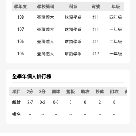
歷屆冠軍
歷屆冠軍
學年度
學校簡稱
科系
背號
年級
108
臺灣體大
球類學系
#11
四年級
歷屆個人獎得主
歷屆個人獎得主
107
臺灣體大
球類學系
#11
三年級
歷史數據排行
歷史數據排行
106
臺灣體大
球類學系
#11
二年級
105
臺灣體大
球類學系
#17
一年級
全學年個人排行榜
項目
2分
3分
罰球
籃板
助攻
抄截
阻攻
得分
統計
2-7
0-2
0-0
5
0
2
0
4
排名
--
--
--
--
--
--
--
--