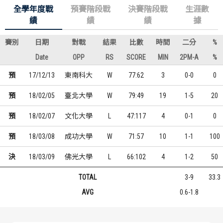
全學年度戰
預賽階段戰
決賽階段戰
生涯數
績
績
績
據
賽別
日期
對戰
結果
比數
時間
二分
%
Date
OPP
RS
SCORE
MIN
2PM-A
%
預
17/12/13
東南科大
W
77:62
3
0-0
0
預
18/02/05
臺北大學
W
79:49
19
1-5
20
預
18/02/07
文化大學
L
47:117
4
0-1
0
預
18/03/08
成功大學
W
71:57
10
1-1
100
決
18/03/09
佛光大學
L
66:102
4
1-2
50
TOTAL
3-9
33.3
AVG
0.6-1.8