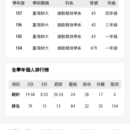
學年度
學校簡稱
科系
背號
年級
歷屆冠軍
歷屆冠軍
107
臺灣師大
運動競技學系
#3
四年級
歷屆個人獎得主
歷屆個人獎得主
106
臺灣師大
運動競技學系
#3
三年級
歷史數據排行
歷史數據排行
105
臺灣師大
運動競技學系
#3
一年級
104
臺灣師大
運動競技學系
#79
一年級
全學年個人排行榜
項目
2分
3分
罰球
籃板
助攻
抄截
阻攻
得
統計
19-58
8-23
20-24
24
28
17
0
8
排名
79
15
13
84
22
35
104
4