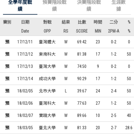
全學年度戰
預賽階段戰
決賽階段戰
生涯數
績
績
績
據
賽別
日期
對戰
結果
比數
時間
二分
%
Date
OPP
RS
SCORE
MIN
2PM-A
%
預
17/12/11
臺灣體大
W
69:42
23
0-2
0
預
17/12/12
東南科大
W
81:38
17
1-2
50
預
17/12/13
臺灣大學
W
74:50
9
0-2
0
預
17/12/14
成功大學
W
90:29
17
1-2
50
預
18/02/05
北市大學
L
39:67
24
2-4
50
預
18/02/06
臺灣科大
W
77:63
27
1-2
50
預
18/02/07
實踐大學
W
89:66
10
2-5
40
預
18/03/05
臺北大學
W
81:33
20
2-7
28.6