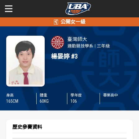
學年度
學年度
關於富邦人壽UBA
臺灣師大
賽事資訊
賽事資訊
公開男一級
運動競技學系
三年級
楊晏婷
#3
公開女一級
賽程表
賽程表
二級與一般組
戰績排行
戰績排行
新聞
球隊資訊
球隊資訊
身高
體重
學年度
畢業高中
165
CM
60
KG
106
選手資訊
選手資訊
歷史參賽資料
數據統計
數據統計