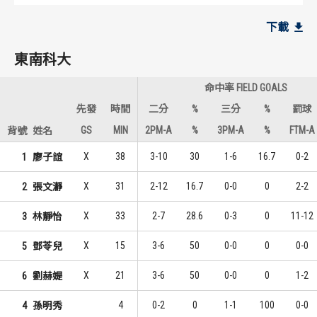
東南科大
東南科大
下載
15
3
1
1
阿慕依.給降
廖子誼
東南科大
12
1
2
2
廖子誼
鄧苓兒
命中率 FIELD GOALS
10
1
3
2
林靜怡
劉赫媞
先發
時間
二分
%
三分
%
罰球
GS
MIN
2PM-A
%
3PM-A
%
FTM-A
背號
姓名
臺北大學
臺北大學
X
38
3-10
30
1-6
16.7
0-2
1
廖子誼
14
3
1
1
江佳穎
江佳穎
X
31
2-12
16.7
0-0
0
2-2
2
張文瀞
10
1
2
2
黃晴
鄭媛元
X
33
2-7
28.6
0-3
0
11-12
3
林靜怡
6
1
3
2
呂伊涵
黃靖雯
X
15
3-6
50
0-0
0
0-0
5
鄧苓兒
X
21
3-6
50
0-0
0
1-2
6
劉赫媞
4
0-2
0
1-1
100
0-0
4
孫明秀