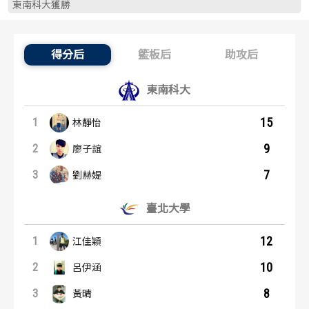
東南科大獲勝
歷屆冠軍
歷屆冠軍
歷屆個人獎得主
歷屆個人獎得主
得分后
籃板后
助攻后
得分后：內容起點
歷史數據排行
歷史數據排行
東南科大
15
1
林靜怡
9
2
廖子誼
7
3
劉赫媞
臺北大學
12
1
江佳穎
10
2
呂伊涵
8
3
黃晴
籃板后：內容起點
助攻后：內容起點