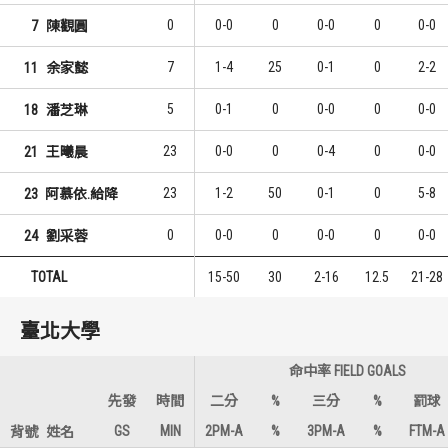
0
0-0
0
0-0
0
0-0
7
陳觀圓
7
1-4
25
0-1
0
2-2
11
余家懿
5
0-1
0
0-0
0
0-0
18
潘芝琳
23
0-0
0
0-4
0
0-0
21
王曦晨
23
1-2
50
0-1
0
5-8
23
阿慕依.給降
0
0-0
0
0-0
0
0-0
24
劉采蓉
TOTAL
15-50
30
2-16
12.5
21-28
臺北大學
命中率 FIELD GOALS
先發
時間
二分
%
三分
%
罰球
GS
MIN
2PM-A
%
3PM-A
%
FTM-A
背號
姓名