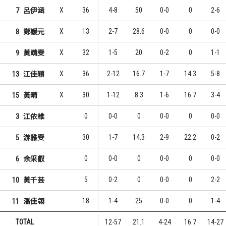
X
36
4-8
50
0-0
0
2-6
7
呂伊涵
X
13
2-7
28.6
0-0
0
0-0
8
鄭媛元
X
32
1-5
20
0-2
0
1-1
9
黃靖雯
X
36
2-12
16.7
1-7
14.3
5-8
13
江佳穎
X
30
1-12
8.3
1-6
16.7
3-4
15
黃晴
0
0-0
0
0-0
0
0-0
3
江依維
30
1-7
14.3
2-9
22.2
0-2
5
游雅雯
0
0-0
0
0-0
0
0-0
6
余采叡
5
0-2
0
0-0
0
2-2
10
黃千芸
18
1-4
25
0-0
0
1-4
11
潘佳翎
TOTAL
12-57
21.1
4-24
16.7
14-27