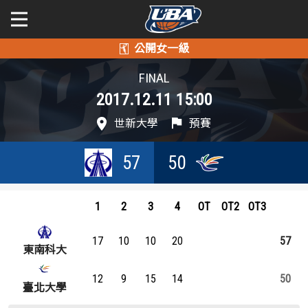
學年度
學年度
關於富邦人壽UBA
FINAL
2017.12.11 15:00
賽事資訊
賽事資訊
公開男一級
世新大學
預賽
公開女一級
賽程表
賽程表
57
50
二級與一般組
戰績排行
戰績排行
新聞
1
2
3
4
OT
OT2
OT3
球隊資訊
球隊資訊
17
10
10
20
57
選手資訊
選手資訊
東南科大
12
9
15
14
50
數據統計
數據統計
臺北大學