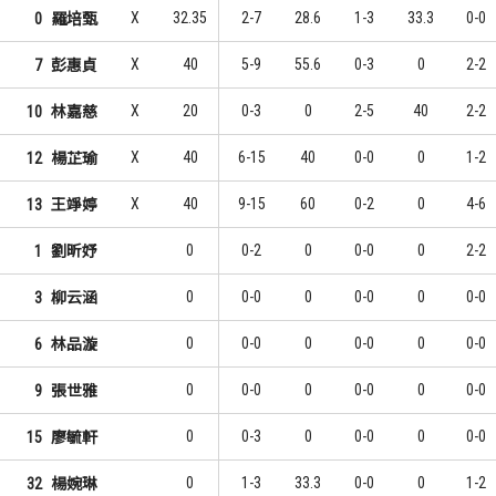
X
32.35
2-7
28.6
1-3
33.3
0-0
0
羅培甄
14
4
1
1
胡維庭
楊晏婷
X
40
5-9
55.6
0-3
0
2-2
7
彭惠貞
9
2
2
2
鄭伊新
林為君
X
20
0-3
0
2-5
40
2-2
10
林嘉慈
7
2
3
2
張欣然
朱耘麒
X
40
6-15
40
0-0
0
1-2
12
楊芷瑜
X
40
9-15
60
0-2
0
4-6
13
王竫婷
0
0-2
0
0-0
0
2-2
1
劉昕妤
0
0-0
0
0-0
0
0-0
3
柳云涵
0
0-0
0
0-0
0
0-0
6
林品漩
0
0-0
0
0-0
0
0-0
9
張世雅
0
0-3
0
0-0
0
0-0
15
廖毓軒
0
1-3
33.3
0-0
0
1-2
32
楊婉琳