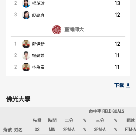
13
2
楊芷瑜
12
3
彭惠貞
臺灣師大
12
1
鄭伊新
11
2
楊晏婷
11
2
林為君
籃板后：內容起點
助攻后：內容起點
佛光大學
佛光大學
下載
19
3
1
1
王竫婷
彭惠貞
佛光大學
9
3
2
1
彭惠貞
王竫婷
命中率 FIELD GOALS
7
2
3
3
楊芷瑜
楊芷瑜
先發
時間
二分
%
三分
%
罰球
GS
MIN
2PM-A
%
3PM-A
%
FTM-A
背號
姓名
臺灣師大
臺灣師大