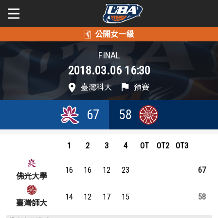
學年度
學年度
關於富邦人壽UBA
FINAL
2018.03.06 16:30
賽事資訊
賽事資訊
公開男一級
臺灣科大
預賽
公開女一級
賽程表
賽程表
67
58
二級與一般組
戰績排行
戰績排行
新聞
1
2
3
4
OT
OT2
OT3
球隊資訊
球隊資訊
16
16
12
23
67
選手資訊
選手資訊
佛光大學
14
12
17
15
58
數據統計
數據統計
臺灣師大