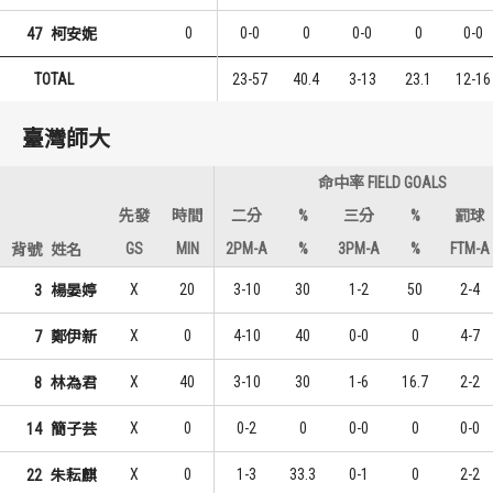
0
0-0
0
0-0
0
0-0
47
柯安妮
TOTAL
23-57
40.4
3-13
23.1
12-16
臺灣師大
命中率 FIELD GOALS
先發
時間
二分
%
三分
%
罰球
GS
MIN
2PM-A
%
3PM-A
%
FTM-A
背號
姓名
X
20
3-10
30
1-2
50
2-4
3
楊晏婷
X
0
4-10
40
0-0
0
4-7
7
鄭伊新
X
40
3-10
30
1-6
16.7
2-2
8
林為君
X
0
0-2
0
0-0
0
0-0
14
簡子芸
X
0
1-3
33.3
0-1
0
2-2
22
朱耘麒