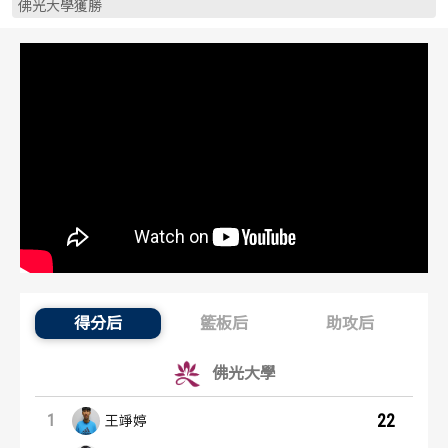
佛光大學獲勝
歷屆冠軍
歷屆冠軍
歷屆個人獎得主
歷屆個人獎得主
歷史數據排行
歷史數據排行
得分后
籃板后
助攻后
得分后：內容起點
佛光大學
22
1
王竫婷