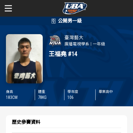
學年度
學年度
關於富邦人壽UBA
臺灣藝大
賽事資訊
賽事資訊
公開男一級
廣播電視學系
一年級
王福堯
#14
公開女一級
賽程表
賽程表
二級與一般組
戰績排行
戰績排行
新聞
球隊資訊
球隊資訊
身高
體重
學年度
畢業高中
183
CM
78
KG
106
選手資訊
選手資訊
歷史參賽資料
數據統計
數據統計