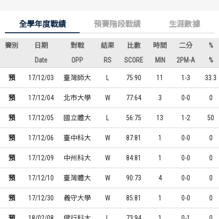
全學年度戰績
預賽階段戰績
生涯數據
賽別
日期
對戰
結果
比數
時間
二分
%
Date
OPP
RS
SCORE
MIN
2PM-A
%
預
17/12/03
臺灣師大
L
75:90
11
1-3
33.3
預
17/12/04
北市大學
W
77:64
3
0-0
0
預
17/12/05
國立體大
L
56:75
13
1-2
50
預
17/12/06
臺中科大
W
87:81
1
0-0
0
預
17/12/09
中州科大
W
84:81
1
0-0
0
預
17/12/10
臺灣體大
W
90:73
4
0-0
0
預
17/12/30
義守大學
W
85:81
1
0-0
0
預
18/02/08
健行科大
L
73:94
1
0-1
0