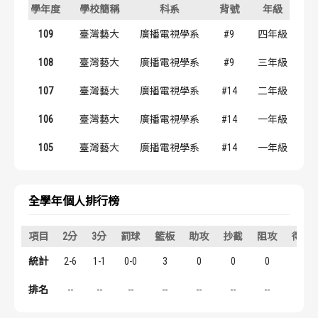
學年度
學校簡稱
科系
背號
年級
歷屆冠軍
歷屆冠軍
109
臺灣藝大
廣播電視學系
#9
四年級
歷屆個人獎得主
歷屆個人獎得主
108
臺灣藝大
廣播電視學系
#9
三年級
歷史數據排行
歷史數據排行
107
臺灣藝大
廣播電視學系
#14
二年級
106
臺灣藝大
廣播電視學系
#14
一年級
105
臺灣藝大
廣播電視學系
#14
一年級
全學年個人排行榜
項目
2分
3分
罰球
籃板
助攻
抄截
阻攻
得分
統計
2-6
1-1
0-0
3
0
0
0
7
排名
--
--
--
--
--
--
--
--