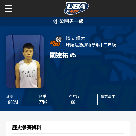
學年度
學年度
關於富邦人壽UBA
國立體大
賽事資訊
賽事資訊
公開男一級
球類運動技術學系
二年級
關達祐
#5
公開女一級
賽程表
賽程表
二級與一般組
戰績排行
戰績排行
新聞
球隊資訊
球隊資訊
身高
體重
學年度
畢業高中
180
CM
77
KG
106
選手資訊
選手資訊
數據統計
數據統計
歷史參賽資料