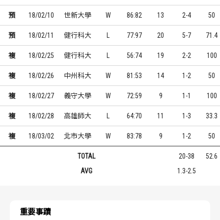
預
18/02/10
世新大學
W
86:82
13
2-4
50
預
18/02/11
健行科大
L
77:97
20
5-7
71.4
複
18/02/25
健行科大
L
56:74
19
2-2
100
複
18/02/26
中州科大
W
81:53
14
1-2
50
複
18/02/27
義守大學
W
72:59
9
1-1
100
複
18/02/28
高雄師大
L
64:70
11
1-3
33.3
複
18/03/02
北市大學
W
83:78
9
1-2
50
TOTAL
20-38
52.6
AVG
1.3-2.5
重要事蹟