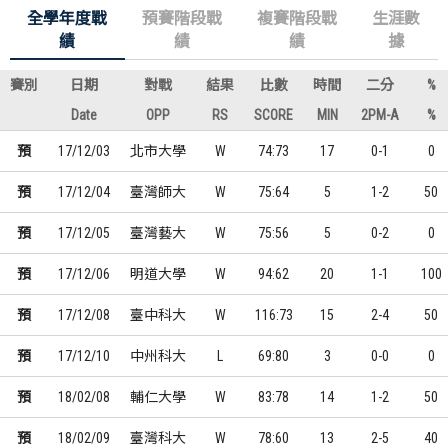
全學年度戰
預賽階段戰
複賽階段戰
生涯數
績
績
績
據
賽別
日期
對戰
結果
比數
時間
二分
%
Date
OPP
RS
SCORE
MIN
2PM-A
%
預
17/12/03
北市大學
W
74:73
17
0-1
0
預
17/12/04
臺灣師大
W
75:64
5
1-2
50
預
17/12/05
臺灣藝大
W
75:56
5
0-2
0
預
17/12/06
明道大學
W
94:62
20
1-1
100
預
17/12/08
臺中科大
W
116:73
15
2-4
50
預
17/12/10
中州科大
L
69:80
3
0-0
0
預
18/02/08
輔仁大學
W
83:78
14
1-2
50
預
18/02/09
臺灣科大
W
78:60
13
2-5
40