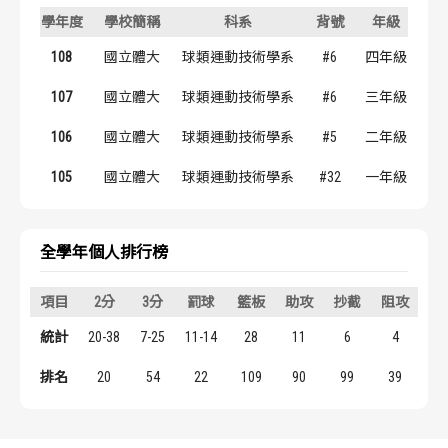
歷屆冠軍
歷屆冠軍
學年度
學校簡稱
科系
背號
年級
108
國立體大
球類運動技術學系
#6
四年級
歷屆個人獎得主
歷屆個人獎得主
107
國立體大
球類運動技術學系
#6
三年級
歷史數據排行
歷史數據排行
106
國立體大
球類運動技術學系
#5
二年級
105
國立體大
球類運動技術學系
#32
一年級
全學年個人排行榜
項目
2分
3分
罰球
籃板
助攻
抄截
阻攻
得
統計
20-38
7-25
11-14
28
11
6
4
7
排名
20
54
22
109
90
99
39
9