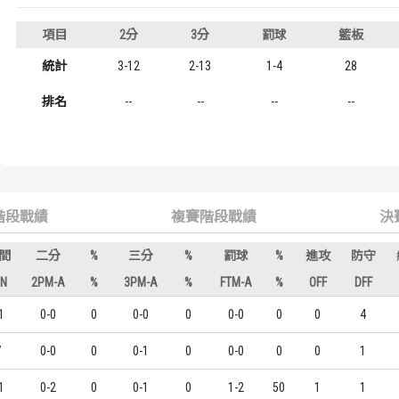
歷屆冠軍
歷屆冠軍
項目
2分
3分
罰球
籃板
歷屆個人獎得主
歷屆個人獎得主
統計
3-12
2-13
1-4
28
排名
--
--
--
--
歷史數據排行
歷史數據排行
階段戰績
複賽階段戰績
決
間
二分
%
三分
%
罰球
%
進攻
防守
IN
2PM-A
%
3PM-A
%
FTM-A
%
OFF
DFF
1
0-0
0
0-0
0
0-0
0
0
4
7
0-0
0
0-1
0
0-0
0
0
1
1
0-2
0
0-1
0
1-2
50
1
1