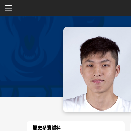
關於富邦人壽UBA
公開男一級
公開女一級
二級與一般組
新聞
歷史參賽資料