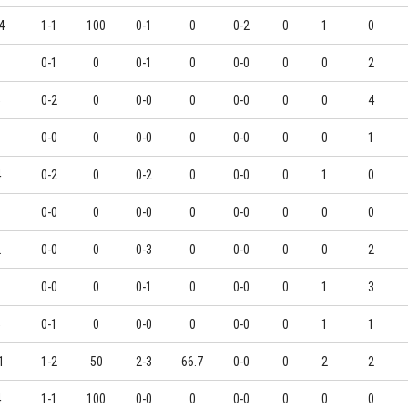
4
1-1
100
0-1
0
0-2
0
1
0
9
0-1
0
0-1
0
0-0
0
0
2
5
0-2
0
0-0
0
0-0
0
0
4
6
0-0
0
0-0
0
0-0
0
0
1
4
0-2
0
0-2
0
0-0
0
1
0
1
0-0
0
0-0
0
0-0
0
0
0
2
0-0
0
0-3
0
0-0
0
0
2
8
0-0
0
0-1
0
0-0
0
1
3
5
0-1
0
0-0
0
0-0
0
1
1
1
1-2
50
2-3
66.7
0-0
0
2
2
4
1-1
100
0-0
0
0-0
0
0
0