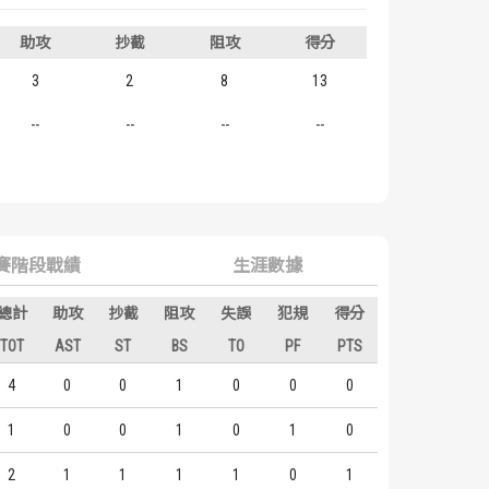
助攻
抄截
阻攻
得分
3
2
8
13
--
--
--
--
賽階段戰績
生涯數據
總計
助攻
抄截
阻攻
失誤
犯規
得分
TOT
AST
ST
BS
TO
PF
PTS
4
0
0
1
0
0
0
1
0
0
1
0
1
0
2
1
1
1
1
0
1