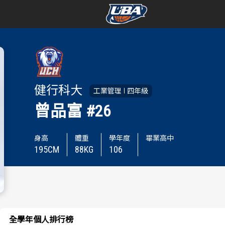
學年度
學年度
賽事資訊
賽事資訊
健行科大
工業管理
四年級
賽程表
賽程表
曾品富
#26
戰績排行
戰績排行
身高
體重
學年度
畢業高中
195
CM
88
KG
106
球隊資訊
球隊資訊
選手資訊
選手資訊
數據統計
數據統計
全學年個人排行榜