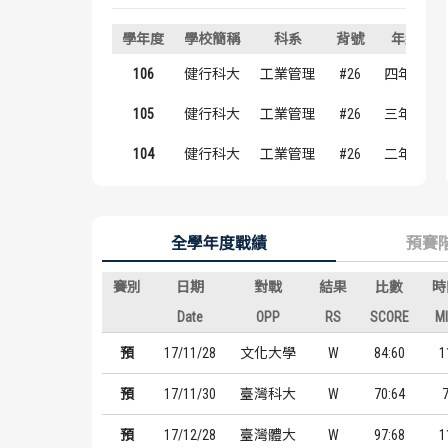
學年度
學校簡稱
科系
背號
年級
106
健行科大
工業管理
#26
四年級
105
健行科大
工業管理
#26
三年級
104
健行科大
工業管理
#26
二年級
全學年度戰績
預賽
賽別
日期
對戰
結果
比數
時
Date
OPP
RS
SCORE
M
預
17/11/28
文化大學
W
84:60
1
預
17/11/30
臺灣科大
W
70:64
預
17/12/28
臺灣體大
W
97:68
1