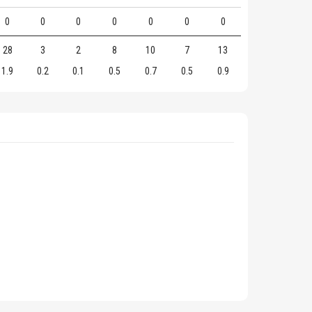
0
0
0
0
0
0
0
28
3
2
8
10
7
13
1.9
0.2
0.1
0.5
0.7
0.5
0.9