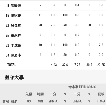
7
0-2
0
0-1
0
0-0
8
馮駿迪
11
1-1
100
0-0
0
0-0
15
陳家慶
28
2-5
40
3-6
50
1-2
22
吳佳育
9
0-1
0
0-2
0
0-0
26
董永祥
10
1-1
100
0-0
0
2-2
32
李浚旻
4
1-2
50
0-0
0
0-0
34
陳彥沛
TOTAL
14-43
32.6
7-23
30.4
20-25
義守大學
命中率 FIELD GOALS
先發
時間
二分
%
三分
%
罰球
GS
MIN
2PM-A
%
3PM-A
%
FTM-A
背號
姓名