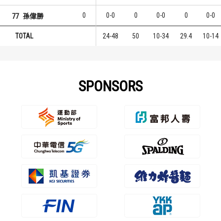
0
0-0
0
0-0
0
0-0
77
孫偉勝
TOTAL
24-48
50
10-34
29.4
10-14
SPONSORS