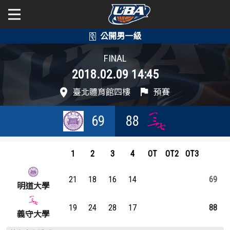
學年度
學年度
關於富邦人壽UBA
FINAL
2018.02.09 14:45
賽事資訊
賽事資訊
公開男一級
臺北體育館四樓
預賽
公開女一級
賽程表
賽程表
69
88
二級與一般組
戰績排行
戰績排行
新聞
1
2
3
4
OT
OT2
OT3
球隊資訊
球隊資訊
21
18
16
14
69
選手資訊
選手資訊
明道大學
19
24
28
17
88
數據統計
數據統計
義守大學