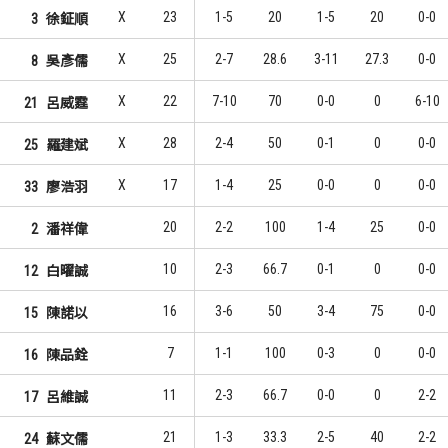
X
23
1-5
20
1-5
20
0-0
3
徐鉦順
X
25
2-7
28.6
3-11
27.3
0-0
8
吳彥儒
X
22
7-10
70
0-0
0
6-10
21
呂威霆
X
28
2-4
50
0-1
0
0-0
25
羅建斌
X
17
1-4
25
0-0
0
0-0
33
廖浩羽
20
2-2
100
1-4
25
0-0
2
潘祥偉
10
2-3
66.7
0-1
0
0-0
12
白曜誠
16
3-6
50
3-4
75
0-0
15
陳諾以
7
1-1
100
0-3
0
0-0
16
陳品銓
11
2-3
66.7
0-0
0
2-2
17
呂維誠
21
1-3
33.3
2-5
40
2-2
24
蘇文儒