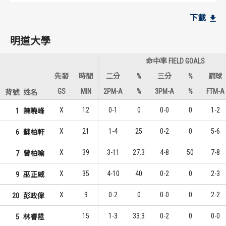
明道大學
明道大學
下載
10
4
1
1
巫正威
曾柏喻
明道大學
6
4
2
1
曾柏喻
巫正威
命中率 FIELD GOALS
4
1
3
3
彭政偉
蘇柏軒
先發
時間
二分
%
三分
%
罰球
GS
MIN
2PM-A
%
3PM-A
%
FTM-A
背號
姓名
義守大學
義守大學
X
12
0-1
0
0-0
0
1-2
1
陳曉峰
9
4
1
1
徐鉦順
徐鉦順
X
21
1-4
25
0-2
0
5-6
6
蘇柏軒
7
4
2
1
吳彥儒
吳彥儒
X
39
3-11
27.3
4-8
50
7-8
7
曾柏喻
7
4
2
1
羅建斌
羅建斌
X
35
4-10
40
0-2
0
2-3
9
巫正威
X
9
0-2
0
0-0
0
2-2
20
彭政偉
15
1-3
33.3
0-2
0
0-0
5
林睿陞