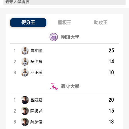
義守大學獲勝
歷屆冠軍
歷屆冠軍
歷屆個人獎得主
歷屆個人獎得主
得分王
籃板王
助攻王
得分王：內容起點
歷史數據排行
歷史數據排行
明道大學
25
1
曾柏喻
14
2
吳佳育
10
3
巫正威
義守大學
20
1
呂威霆
15
2
陳諾以
13
3
吳彥儒
籃板王：內容起點
助攻王：內容起點