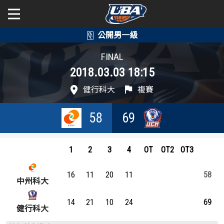
學年度
學年度
關於富邦人壽UBA
FINAL
2018.03.03 18:15
賽事資訊
賽事資訊
公開男一級
健行科大
複賽
公開女一級
賽程表
賽程表
58
69
二級與一般組
戰績排行
戰績排行
新聞
1
2
3
4
OT
OT2
OT3
球隊資訊
球隊資訊
16
11
20
11
58
選手資訊
選手資訊
中州科大
14
21
10
24
69
數據統計
數據統計
健行科大