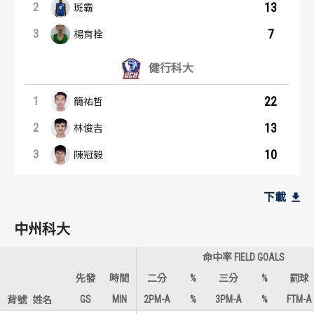
13
2
斑霸
7
3
楊育栓
健行科大
22
1
簡祐哲
13
2
林俊吉
10
3
陳冠毅
籃板王：內容起點
助攻王：內容起點
中州科大
中州科大
下載
14
5
1
1
斑霸
楊育栓
中州科大
4
2
2
2
陳景隆
陳孝禹
命中率 FIELD GOALS
4
1
2
3
白薩
陳景隆
先發
時間
二分
%
三分
%
罰球
GS
MIN
2PM-A
%
3PM-A
%
FTM-A
背號
姓名
健行科大
健行科大