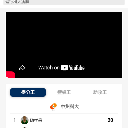
健行科大獲勝
歷屆冠軍
歷屆冠軍
歷屆個人獎得主
歷屆個人獎得主
歷史數據排行
歷史數據排行
得分王
籃板王
助攻王
得分王：內容起點
中州科大
20
1
陳孝禹