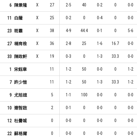
X
27
2-5
40
0-2
0
0-0
6
陳景隆
14
4
1
1
石博恩
劉人豪
X
25
0-2
0
0-4
0
0-0
11
白薩
7
3
2
2
簡祐哲
石博恩
X
38
4-9
44.4
0-1
0
5-6
23
斑霸
4
3
3
2
曾品富
陳冠毅
X
36
2-8
25
1-6
16.7
0-0
27
楊育栓
X
19
0-3
0
1-3
33.3
0-0
33
陳政軒
11
1-2
50
0-0
0
1-2
1
宋鈺章
11
1-2
50
1-3
33.3
1-2
7
許少愷
5
1-1
100
0-0
0
0-0
9
尤旭誼
2
0-1
0
0-0
0
0-0
10
連智啟
0
0-0
0
0-0
0
0-0
12
杜譽城
0
0-0
0
0-0
0
0-0
22
蘇格爾