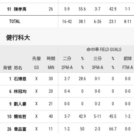
26
5-9
55.6
3-7
42.9
1-1
91
陳孝禹
TOTAL
16-42
38.1
6-26
23.1
8-11
健行科大
命中率 FIELD GOALS
先發
時間
二分
%
三分
%
罰球
GS
MIN
2PM-A
%
3PM-A
%
FTM-A
背號
姓名
X
30
2-7
28.6
0-1
0
0-0
1
石博恩
X
20
0-4
0
0-0
0
0-0
6
林冠均
X
21
0-0
0
0-2
0
0-0
9
劉人豪
X
40
3-7
42.9
5-11
45.5
1-2
10
簡祐哲
X
11
1-2
50
2-3
66.7
0-0
26
曾品富