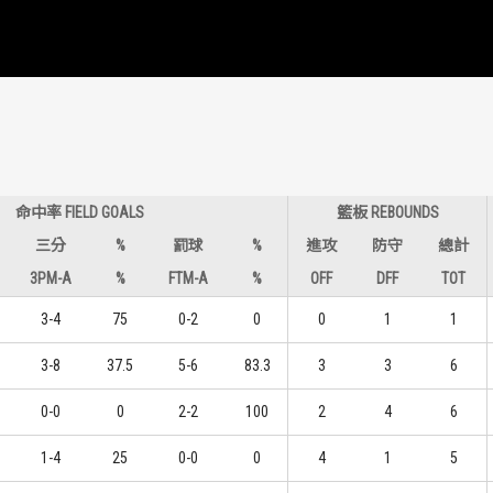
命中率 FIELD GOALS
籃板 REBOUNDS
三分
%
罰球
%
進攻
防守
總計
3PM-A
%
FTM-A
%
OFF
DFF
TOT
3-4
75
0-2
0
0
1
1
3-8
37.5
5-6
83.3
3
3
6
0-0
0
2-2
100
2
4
6
1-4
25
0-0
0
4
1
5