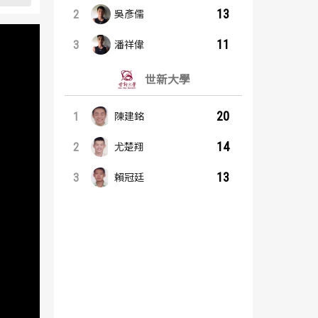
13
2
吳彥儒
11
3
潘祥偉
世新大學
20
1
陳建銘
14
2
尤楚翔
13
3
賴冠廷
籃板王：內容起點
助攻王：內容起點
義守大學
義守大學
7
6
1
1
吳彥儒
羅建斌
6
6
2
1
徐鉦順
吳彥儒
6
3
2
3
呂威霆
蘇文儒