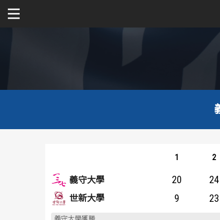
關於富邦人壽UBA
公開男一級
公開女一級
二級與一般組
新聞
1
2
20
24
義守大學
9
23
世新大學
義守大學獲勝