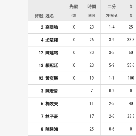
先發
時間
二分
%
GS
MIN
2PM-A
%
背號
姓名
X
23
1-4
25
2
高國強
X
26
3-9
33.3
4
尤楚翔
X
30
3-5
60
12
陳建銘
X
23
5-9
55.6
13
賴冠廷
X
19
1-1
100
92
黃奕勝
7
0-2
0
3
陳宏哲
11
2-5
40
6
楊效天
17
2-6
33.3
7
林子豪
25
0-6
0
8
陳建鴻