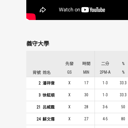
義守大學
先發
時間
二分
%
GS
MIN
2PM-A
%
背號
姓名
X
17
1-3
33.3
2
潘祥偉
X
30
1-3
33.3
3
徐鉦順
X
28
3-6
50
21
呂威霆
X
27
4-5
80
24
蘇文儒