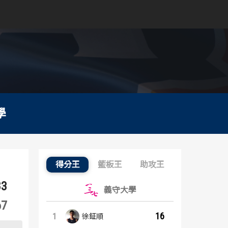
學
得分王
籃板王
助攻王
得分王：內容起點
83
義守大學
67
16
1
徐鉦順