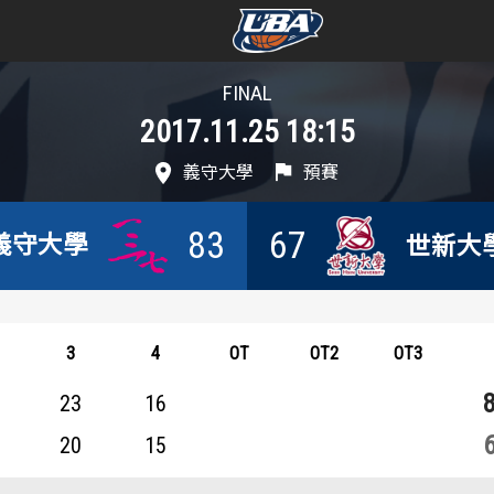
FINAL
學年度
學年度
2017.11.25 18:15
賽事資訊
賽事資訊
義守大學
預賽
賽程表
賽程表
83
67
義守大學
世新大
戰績排行
戰績排行
球隊資訊
球隊資訊
3
4
OT
OT2
OT3
選手資訊
選手資訊
23
16
20
15
數據統計
數據統計