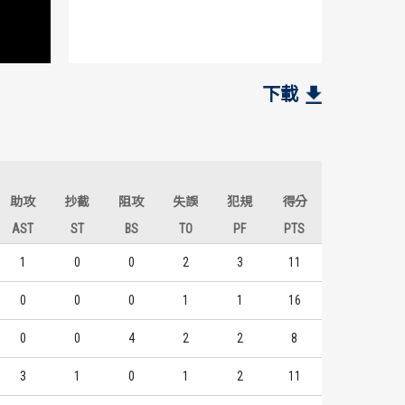
世新大學
世新大學
12
4
1
1
尤楚翔
高國強
下載
6
3
2
2
賴冠廷
賴冠廷
5
2
3
3
陳建鴻
黃奕勝
助攻
抄截
阻攻
失誤
犯規
得分
AST
ST
BS
TO
PF
PTS
1
0
0
2
3
11
0
0
0
1
1
16
0
0
4
2
2
8
3
1
0
1
2
11