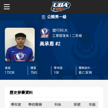
學年度
學年度
關於富邦人壽UBA
健行科大
賽事資訊
賽事資訊
公開男一級
工業管理系
二年級
高承恩
#2
公開女一級
賽程表
賽程表
二級與一般組
戰績排行
戰績排行
身高
體重
學年度
畢業高中
新聞
173
CM
75
KG
108
能仁家商
球隊資訊
球隊資訊
選手資訊
選手資訊
歷史參賽資料
數據統計
數據統計
學年度
學校簡稱
科系
背號
年級