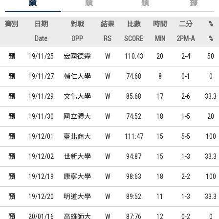
績
績
績
據
賽別
日期
對戰
結果
比數
時間
二分
%
Date
OPP
RS
SCORE
MIN
2PM-A
%
預
19/11/25
宏國德霖
W
110:43
20
2-4
50
預
19/11/27
輔仁大學
W
74:68
8
0-1
0
預
19/11/29
文化大學
W
85:68
17
2-6
33.3
預
19/11/30
國立體大
W
74:52
18
1-5
20
預
19/12/01
臺北商大
W
111:47
15
5-5
100
預
19/12/02
世新大學
W
94:87
15
1-3
33.3
預
19/12/19
康寧大學
W
98:63
18
2-2
100
預
19/12/20
明道大學
W
89:52
11
1-3
33.3
預
20/01/16
高雄師大
W
87:76
12
0-2
0