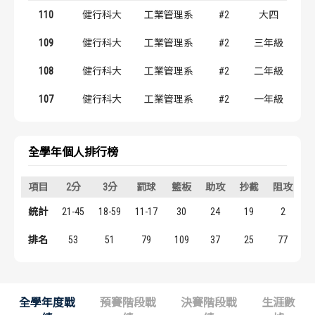
歷屆冠軍
歷屆冠軍
110
健行科大
工業管理系
#2
大四
109
健行科大
工業管理系
#2
三年級
歷屆個人獎得主
歷屆個人獎得主
108
健行科大
工業管理系
#2
二年級
歷史數據排行
歷史數據排行
107
健行科大
工業管理系
#2
一年級
全學年個人排行榜
項目
2分
3分
罰球
籃板
助攻
抄截
阻攻
統計
21-45
18-59
11-17
30
24
19
2
1
排名
53
51
79
109
37
25
77
全學年度戰
預賽階段戰
決賽階段戰
生涯數