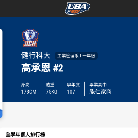
學年度
學年度
賽事資訊
賽事資訊
健行科大
工業管理系
一年級
賽程表
賽程表
高承恩
#2
戰績排行
戰績排行
身高
體重
學年度
畢業高中
173
CM
75
KG
107
能仁家商
球隊資訊
球隊資訊
選手資訊
選手資訊
數據統計
數據統計
全學年個人排行榜