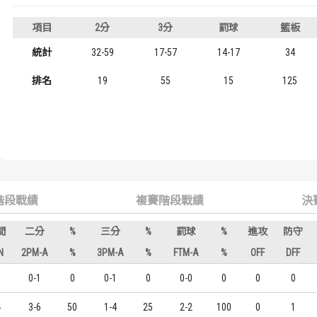
歷屆冠軍
歷屆冠軍
項目
2分
3分
罰球
籃板
歷屆個人獎得主
歷屆個人獎得主
統計
32-59
17-57
14-17
34
排名
19
55
15
125
歷史數據排行
歷史數據排行
階段戰績
複賽階段戰績
決
間
二分
%
三分
%
罰球
%
進攻
防守
N
2PM-A
%
3PM-A
%
FTM-A
%
OFF
DFF
0-1
0
0-1
0
0-0
0
0
0
4
3-6
50
1-4
25
2-2
100
0
1