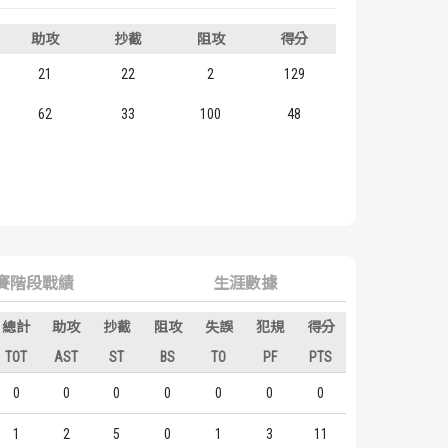
助攻
抄截
阻攻
得分
21
22
2
129
62
33
100
48
賽階段戰績
生涯數據
總計
助攻
抄截
阻攻
失誤
犯規
得分
TOT
AST
ST
BS
TO
PF
PTS
0
0
0
0
0
0
0
1
2
5
0
1
3
11