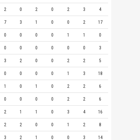
2
0
2
0
2
3
4
7
3
1
0
0
2
17
0
0
0
0
1
1
0
0
0
0
0
0
0
3
3
2
0
0
2
2
5
0
0
0
0
1
3
18
1
0
1
0
2
2
6
0
0
0
0
2
2
6
2
1
1
0
3
4
16
2
2
0
0
1
2
8
3
2
1
0
0
3
14