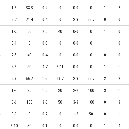
0
1-3
33.3
0-2
0
0-0
0
1
2
8
5-7
71.4
0-4
0
2-3
66.7
0
0
4
1-2
50
2-5
40
0-0
0
1
0
0-1
0
0-0
0
0-0
0
1
0
4
2-5
40
0-4
0
0-0
0
0
0
6
4-5
80
4-7
57.1
0-0
0
1
1
5
2-3
66.7
1-6
16.7
2-3
66.7
2
2
6
1-4
25
1-5
20
2-2
100
3
1
0
6-6
100
3-6
50
3-3
100
0
3
4
0-0
0
0-2
0
1-2
50
0
1
0
5-10
50
0-1
0
0-0
0
1
4