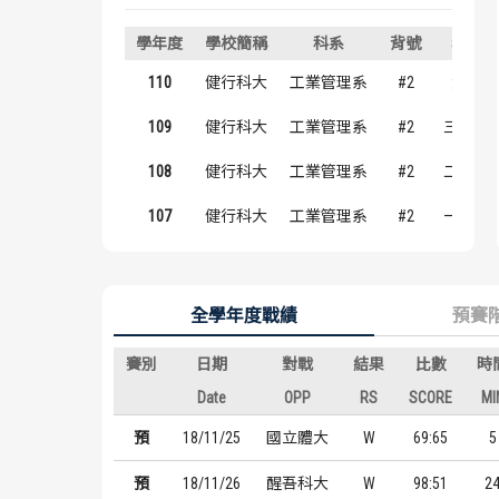
學年度
學校簡稱
科系
背號
年級
110
健行科大
工業管理系
#2
大四
109
健行科大
工業管理系
#2
三年級
108
健行科大
工業管理系
#2
二年級
107
健行科大
工業管理系
#2
一年級
全學年度戰績
預賽
賽別
日期
對戰
結果
比數
時
Date
OPP
RS
SCORE
MI
預
18/11/25
國立體大
W
69:65
5
預
18/11/26
醒吾科大
W
98:51
2