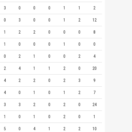
3
0
0
0
1
1
2
0
3
0
0
1
2
12
1
2
2
0
0
0
8
1
0
0
0
1
0
0
0
2
1
0
0
2
4
2
4
1
1
2
0
20
4
2
2
0
2
3
9
4
0
1
0
1
2
7
3
3
2
0
2
0
24
1
0
1
0
2
0
1
5
0
4
1
2
2
10