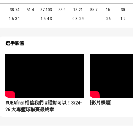
38-74
51.4
37-103
35.9
18-21
85.7
15
30
1.6-3.1
1.5-4.3
0.8-0.9
0.6
1.2
選手影音
#UBAfinal 相信我們 #絕對可以！3/24-
[影片標題]
26 大專籃球聯賽最終章