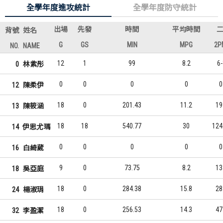
全學年度進攻統計
全學年度防守統計
出場
先發
時間
平均時間
背號
姓名
G
GS
MIN
MPG
2P
NO.
NAME
12
1
99
8.2
6
0
林紫彤
0
0
0
0
0
12
陳柔伊
18
0
201.43
11.2
19
13
陳筱涵
18
18
540.77
30
124
14
伊思尤瑪
0
0
0
0
0
16
白綺葳
9
0
73.75
8.2
13
18
吳亞庭
18
0
284.38
15.8
28
24
楊淑琄
18
0
256.53
14.3
47
32
李盈潔