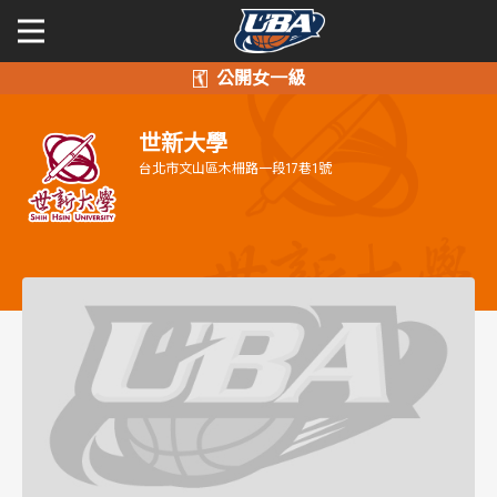
學年度
學年度
關於富邦人壽UBA
世新大學
賽事資訊
賽事資訊
公開男一級
台北市文山區木柵路一段17巷1號
公開女一級
賽程表
賽程表
二級與一般組
戰績排行
戰績排行
新聞
球隊資訊
球隊資訊
選手資訊
選手資訊
數據統計
數據統計