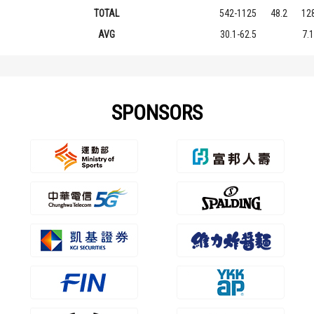
TOTAL
542-1125
48.2
12
AVG
30.1-62.5
7.1
SPONSORS