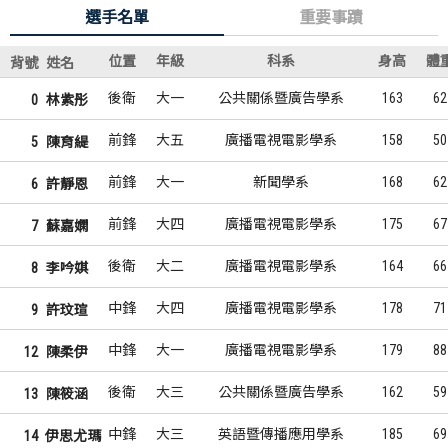
選手名單
重要事蹟
位置
年級
科系
身高
體
背號
姓名
後衛
大一
公共關係暨廣告學系
163
62
0
林紫彤
前鋒
大五
廣播電視電影學系
158
50
5
陳育緹
前鋒
大一
新聞學系
168
62
6
許靜恩
前鋒
大四
廣播電視電影學系
175
67
7
蘇嘉嫻
後衛
大二
廣播電視電影學系
164
66
8
李吟娸
中鋒
大四
廣播電視電影學系
178
71
9
許玟瑄
中鋒
大一
廣播電視電影學系
179
88
12
陳柔伊
後衛
大三
公共關係暨廣告學系
162
59
13
陳筱涵
中鋒
大三
英語暨傳播應用學系
185
69
14
伊思尤瑪