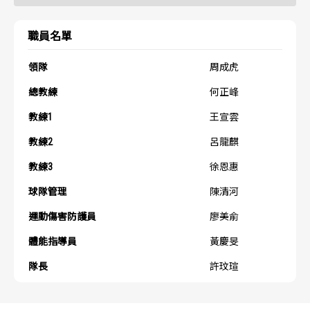
歷屆冠軍
歷屆冠軍
職員名單
歷屆個人獎得主
歷屆個人獎得主
領隊
周成虎
歷史數據排行
歷史數據排行
總教練
何正峰
教練1
王宣雲
教練2
呂龍麒
教練3
徐恩惠
球隊管理
陳清河
運動傷害防護員
廖美俞
體能指導員
黃慶旻
隊長
許玟瑄