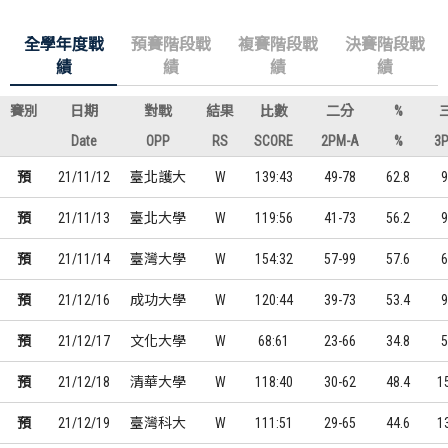
全學年度戰
預賽階段戰
複賽階段戰
決賽階段戰
績
績
績
績
賽別
日期
對戰
結果
比數
二分
%
Date
OPP
RS
SCORE
2PM-A
%
3
預
21/11/12
臺北護大
W
139:43
49-78
62.8
9
預
21/11/13
臺北大學
W
119:56
41-73
56.2
9
預
21/11/14
臺灣大學
W
154:32
57-99
57.6
6
預
21/12/16
成功大學
W
120:44
39-73
53.4
9
預
21/12/17
文化大學
W
68:61
23-66
34.8
5
預
21/12/18
清華大學
W
118:40
30-62
48.4
1
預
21/12/19
臺灣科大
W
111:51
29-65
44.6
1