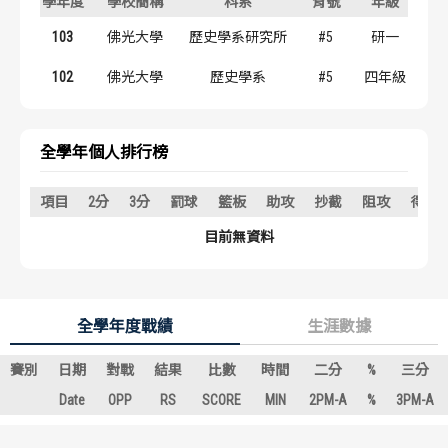
學年度
學校簡稱
科系
背號
年級
歷屆冠軍
歷屆冠軍
103
佛光大學
歷史學系研究所
#5
研一
歷屆個人獎得主
歷屆個人獎得主
102
佛光大學
歷史學系
#5
四年級
歷史數據排行
歷史數據排行
全學年個人排行榜
項目
2分
3分
罰球
籃板
助攻
抄截
阻攻
得分
目前無資料
全學年度戰績
生涯數據
賽別
日期
對戰
結果
比數
時間
二分
%
三分
Date
OPP
RS
SCORE
MIN
2PM-A
%
3PM-A