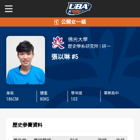
學年度
學年度
關於富邦人壽UBA
佛光大學
賽事資訊
賽事資訊
公開男一級
歷史學系研究所
研一
張以琳
#5
公開女一級
賽程表
賽程表
二級與一般組
戰績排行
戰績排行
新聞
身高
體重
學年度
畢業高中
球隊資訊
球隊資訊
186
CM
80
KG
103
選手資訊
選手資訊
歷史參賽資料
數據統計
數據統計