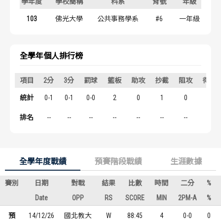
學年度
學校簡稱
科系
背號
年級
歷屆冠軍
歷屆冠軍
103
佛光大學
公共事務學系
#6
一年級
歷屆個人獎得主
歷屆個人獎得主
全學年個人排行榜
歷史數據排行
歷史數據排行
項目
2分
3分
罰球
籃板
助攻
抄截
阻攻
得分
統計
0-1
0-1
0-0
2
0
1
0
0
排名
--
--
--
--
--
--
--
--
全學年度戰績
預賽階段戰績
生涯數據
賽別
日期
對戰
結果
比數
時間
二分
%
Date
OPP
RS
SCORE
MIN
2PM-A
%
預
14/12/26
國北教大
W
88:45
4
0-0
0