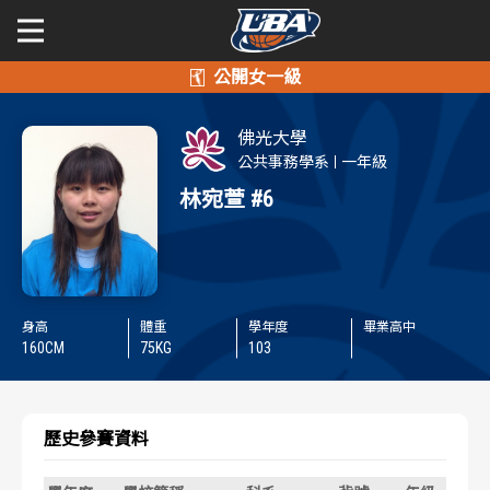
學年度
學年度
關於富邦人壽UBA
佛光大學
賽事資訊
賽事資訊
公開男一級
公共事務學系
一年級
林宛萱
#6
公開女一級
賽程表
賽程表
二級與一般組
戰績排行
戰績排行
新聞
身高
體重
學年度
畢業高中
球隊資訊
球隊資訊
160
CM
75
KG
103
選手資訊
選手資訊
歷史參賽資料
數據統計
數據統計