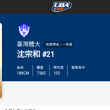
學年度
學年度
賽事資訊
賽事資訊
臺灣體大
球類學系
一年級
賽程表
賽程表
沈宗和
#21
戰績排行
戰績排行
身高
體重
學年度
畢業高中
188
CM
75
KG
103
球隊資訊
球隊資訊
選手資訊
選手資訊
數據統計
數據統計