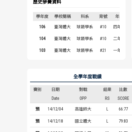
歷史參賽資料
學年度
學校簡稱
科系
背號
年級
106
臺灣體大
球類學系
#10
四年級
104
臺灣體大
球類學系
#10
二年級
103
臺灣體大
球類學系
#21
一年級
全學年度戰績
賽別
日期
對戰
結果
比數
Date
OPP
RS
SCORE
預
14/12/04
高雄師大
L
66:77
預
14/12/18
國立體大
L
79:83