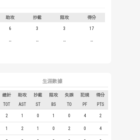
助攻
抄截
阻攻
得分
6
3
3
17
--
--
--
--
生涯數據
總計
助攻
抄截
阻攻
失誤
犯規
得分
TOT
AST
ST
BS
TO
PF
PTS
2
1
0
1
0
4
2
1
2
1
0
2
0
4