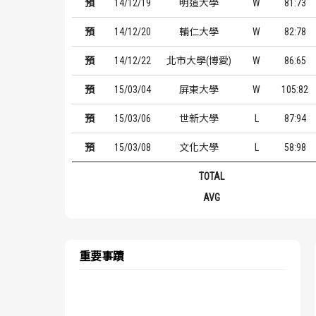
預
14/12/19
明道大學
W
81:73
預
14/12/20
輔仁大學
W
82:78
預
14/12/22
北市大學(博愛)
W
86:65
預
15/03/04
屏東大學
W
105:82
預
15/03/06
世新大學
L
87:94
預
15/03/08
文化大學
L
58:98
TOTAL
AVG
重要事蹟