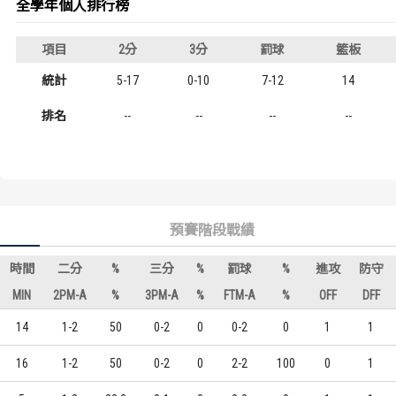
全學年個人排行榜
歷屆冠軍
歷屆冠軍
項目
2分
3分
罰球
籃板
歷屆個人獎得主
歷屆個人獎得主
統計
5-17
0-10
7-12
14
歷史數據排行
歷史數據排行
排名
--
--
--
--
預賽階段戰績
時間
二分
%
三分
%
罰球
%
進攻
防守
MIN
2PM-A
%
3PM-A
%
FTM-A
%
OFF
DFF
14
1-2
50
0-2
0
0-2
0
1
1
16
1-2
50
0-2
0
2-2
100
0
1