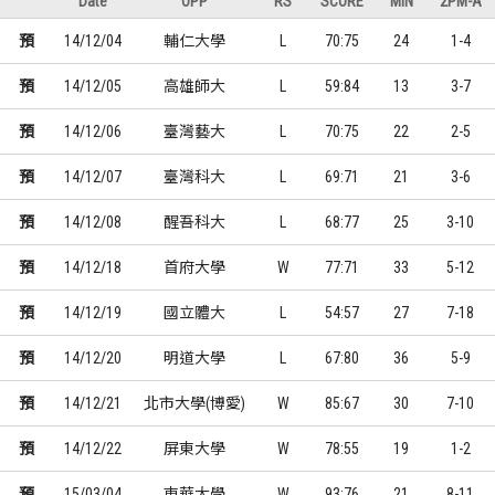
Date
OPP
RS
SCORE
MIN
2PM-A
預
14/12/04
輔仁大學
L
70:75
24
1-4
預
14/12/05
高雄師大
L
59:84
13
3-7
預
14/12/06
臺灣藝大
L
70:75
22
2-5
預
14/12/07
臺灣科大
L
69:71
21
3-6
預
14/12/08
醒吾科大
L
68:77
25
3-10
預
14/12/18
首府大學
W
77:71
33
5-12
預
14/12/19
國立體大
L
54:57
27
7-18
預
14/12/20
明道大學
L
67:80
36
5-9
預
14/12/21
北市大學(博愛)
W
85:67
30
7-10
預
14/12/22
屏東大學
W
78:55
19
1-2
預
15/03/04
東華大學
W
93:76
21
8-11