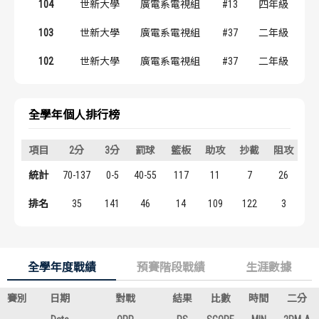
104
世新大學
廣電系電視組
#13
四年級
歷屆冠軍
歷屆冠軍
103
世新大學
廣電系電視組
#37
二年級
歷屆個人獎得主
歷屆個人獎得主
102
世新大學
廣電系電視組
#37
二年級
歷史數據排行
歷史數據排行
全學年個人排行榜
項目
2分
3分
罰球
籃板
助攻
抄截
阻攻
得
統計
70-137
0-5
40-55
117
11
7
26
1
排名
35
141
46
14
109
122
3
2
全學年度戰績
預賽階段戰績
生涯數據
賽別
日期
對戰
結果
比數
時間
二分