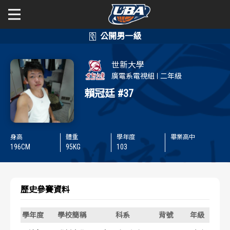
學年度
學年度
關於富邦人壽UBA
世新大學
賽事資訊
賽事資訊
公開男一級
廣電系電視組
二年級
賴冠廷
#37
公開女一級
賽程表
賽程表
二級與一般組
戰績排行
戰績排行
身高
體重
學年度
畢業高中
196
CM
95
KG
103
新聞
球隊資訊
球隊資訊
選手資訊
選手資訊
歷史參賽資料
數據統計
數據統計
學年度
學校簡稱
科系
背號
年級