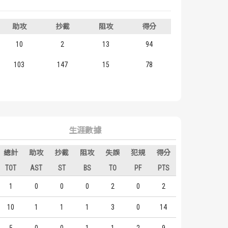
助攻
抄截
阻攻
得分
10
2
13
94
103
147
15
78
生涯數據
總計
助攻
抄截
阻攻
失誤
犯規
得分
TOT
AST
ST
BS
TO
PF
PTS
1
0
0
0
2
0
2
10
1
1
1
3
0
14