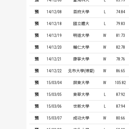
預
14/12/06
臺灣科大
L
65:79
預
14/12/08
首府大學
L
74:84
預
14/12/18
國立體大
L
79:83
預
14/12/19
明道大學
W
81:73
預
14/12/20
輔仁大學
W
82:78
預
14/12/21
康寧大學
W
78:76
預
14/12/22
北市大學(博愛)
W
86:65
預
15/03/04
屏東大學
W
105:82
預
15/03/05
東華大學
L
87:92
預
15/03/06
世新大學
L
87:94
預
15/03/07
成功大學
W
80:66