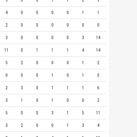
5
0
0
1
1
2
9
4
0
0
0
0
1
1
2
0
0
0
0
0
0
3
0
0
0
0
3
14
11
0
1
1
1
4
14
5
2
0
0
0
1
2
0
0
0
1
0
1
0
2
3
0
1
1
1
6
3
1
0
1
0
0
2
5
0
0
3
1
5
11
3
2
0
0
1
3
4