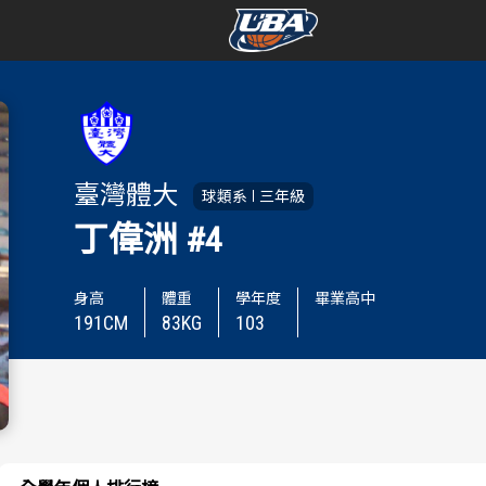
學年度
學年度
賽事資訊
賽事資訊
臺灣體大
球類系
三年級
賽程表
賽程表
丁偉洲
#4
戰績排行
戰績排行
身高
體重
學年度
畢業高中
191
CM
83
KG
103
球隊資訊
球隊資訊
選手資訊
選手資訊
數據統計
數據統計