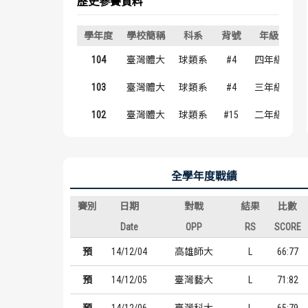
歷史參賽資料
學年度
學校簡稱
科系
背號
年級
104
臺灣體大
球類系
#4
四年級
103
臺灣體大
球類系
#4
三年級
102
臺灣體大
球類系
#15
二年級
全學年度戰績
賽別
日期
對戰
結果
比數
Date
OPP
RS
SCORE
預
14/12/04
高雄師大
L
66:77
預
14/12/05
臺灣藝大
L
71:82