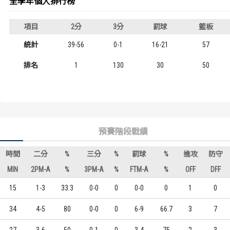
全學年個人排行榜
歷屆冠軍
歷屆冠軍
項目
2分
3分
罰球
籃板
歷屆個人獎得主
歷屆個人獎得主
統計
39-56
0-1
16-21
57
歷史數據排行
歷史數據排行
排名
1
130
30
50
預賽階段戰績
時間
二分
%
三分
%
罰球
%
進攻
防守
MIN
2PM-A
%
3PM-A
%
FTM-A
%
OFF
DFF
15
1-3
33.3
0-0
0
0-0
0
1
0
34
4-5
80
0-0
0
6-9
66.7
3
7