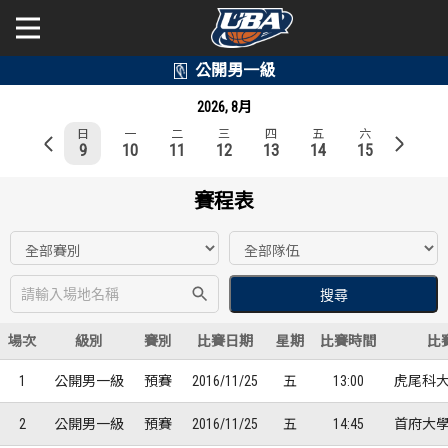
學年度
學年度
關於富邦人壽UBA
2026, 8月
日
一
二
三
四
五
六
賽事資訊
賽事資訊
公開男一級
9
10
11
12
13
14
15
公開女一級
賽程表
賽程表
賽程表
二級與一般組
戰績排行
戰績排行
新聞
球隊資訊
球隊資訊
場次
級別
賽別
比賽日期
星期
比賽時間
比
選手資訊
選手資訊
1
公開男一級
預賽
2016/11/25
五
13:00
虎尾科大
數據統計
數據統計
2
公開男一級
預賽
2016/11/25
五
14:45
首府大學