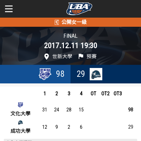
學年度
學年度
關於富邦人壽UBA
FINAL
2017.12.11 19:30
賽事資訊
賽事資訊
公開男一級
世新大學
預賽
公開女一級
賽程表
賽程表
98
29
二級與一般組
戰績排行
戰績排行
新聞
1
2
3
4
OT
OT2
OT3
球隊資訊
球隊資訊
31
24
28
15
98
選手資訊
選手資訊
文化大學
12
9
2
6
29
數據統計
數據統計
成功大學