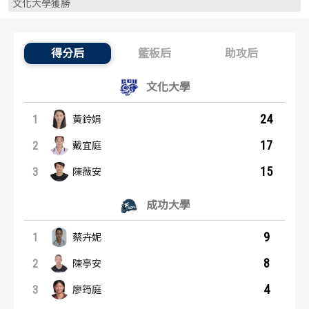
文化大學獲勝
歷屆冠軍
歷屆冠軍
歷屆個人獎得主
歷屆個人獎得主
得分后
籃板后
助攻后
得分后：內容起點
文化大學
歷史數據排行
歷史數據排行
24
1
黃鈴娟
17
2
戴宜庭
15
3
陳薇安
成功大學
9
1
蔡卉妮
8
2
陳亭安
4
3
廖筠庭
籃板后：內容起點
助攻后：內容起點