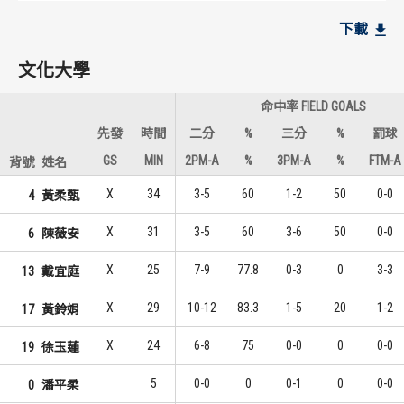
文化大學
文化大學
下載
10
9
1
1
蘇怡菁
黃柔甄
文化大學
7
6
2
2
黃柔甄
陳薇安
命中率 FIELD GOALS
7
3
2
3
黃鈴娟
戴宜庭
先發
時間
二分
%
三分
%
罰球
GS
MIN
2PM-A
%
3PM-A
%
FTM-A
背號
姓名
成功大學
成功大學
X
34
3-5
60
1-2
50
0-0
4
黃柔甄
9
2
1
1
陳亭安
李佳潔
X
31
3-5
60
3-6
50
0-0
6
陳薇安
3
2
2
1
李佳潔
王恩慈
X
25
7-9
77.8
0-3
0
3-3
13
戴宜庭
3
1
2
3
廖筠庭
廖筠庭
X
29
10-12
83.3
1-5
20
1-2
17
黃鈴娟
X
24
6-8
75
0-0
0
0-0
19
徐玉蓮
5
0-0
0
0-1
0
0-0
0
潘平柔