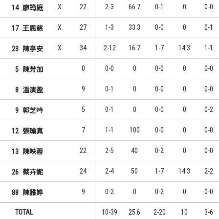
X
22
2-3
66.7
0-1
0
0-0
14
廖筠庭
X
27
1-3
33.3
0-0
0
0-1
17
王恩慈
X
34
2-12
16.7
1-7
14.3
1-1
23
陳亭安
0
0-0
0
0-0
0
0-0
5
陳芳加
9
0-1
0
0-0
0
0-0
8
溫演盈
5
0-1
0
0-0
0
0-2
9
郭芝吟
7
1-1
100
0-0
0
0-0
12
張瑜真
22
2-5
40
0-2
0
0-0
13
陳映蓉
24
2-4
50
1-7
14.3
2-2
26
蔡卉妮
9
0-2
0
0-2
0
0-0
88
陳雅婷
TOTAL
10-39
25.6
2-20
10
3-6