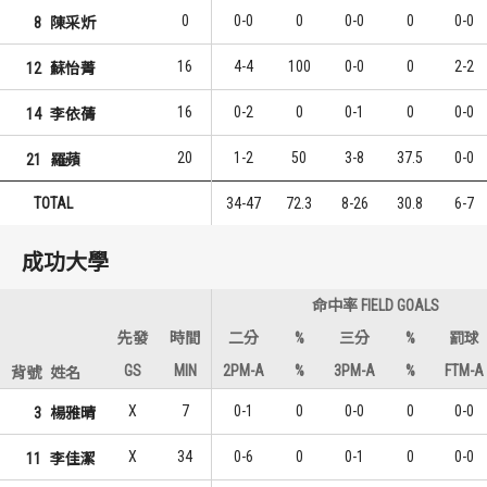
0
0-0
0
0-0
0
0-0
8
陳采炘
16
4-4
100
0-0
0
2-2
12
蘇怡菁
16
0-2
0
0-1
0
0-0
14
李依蒨
20
1-2
50
3-8
37.5
0-0
21
羅蘋
TOTAL
34-47
72.3
8-26
30.8
6-7
成功大學
命中率 FIELD GOALS
先發
時間
二分
%
三分
%
罰球
GS
MIN
2PM-A
%
3PM-A
%
FTM-A
背號
姓名
X
7
0-1
0
0-0
0
0-0
3
楊雅晴
X
34
0-6
0
0-1
0
0-0
11
李佳潔