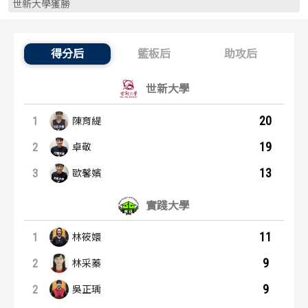
世新大學獲勝
歷屆冠軍
歷屆冠軍
歷屆個人獎得主
歷屆個人獎得主
得分后
籃板后
助攻后
得分后：內容起點
歷史數據排行
歷史數據排行
世新大學
20
1
陳育緹
19
2
卓敬
13
3
歐馨嬪
實踐大學
11
1
林筱嬛
9
2
林采蓁
9
2
吳正瑀
籃板后：內容起點
助攻后：內容起點