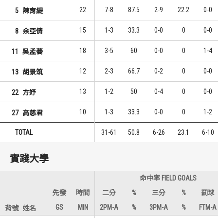
22
7-8
87.5
2-9
22.2
0-0
5
陳育緹
15
1-3
33.3
0-0
0
0-0
8
余亞倩
18
3-5
60
0-0
0
1-4
11
吳孟蕎
12
2-3
66.7
0-2
0
0-0
13
胡景筑
13
1-2
50
0-4
0
0-0
22
方妤
10
1-3
33.3
0-0
0
1-2
27
高慈君
TOTAL
31-61
50.8
6-26
23.1
6-10
實踐大學
命中率 FIELD GOALS
先發
時間
二分
%
三分
%
罰球
GS
MIN
2PM-A
%
3PM-A
%
FTM-A
背號
姓名