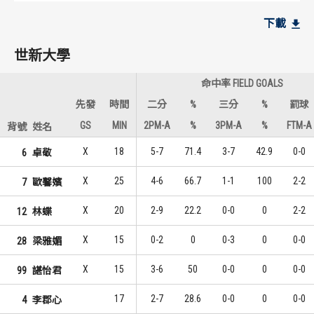
世新大學
世新大學
下載
7
5
1
1
林蝶
歐馨嬪
世新大學
6
5
2
1
吳孟蕎
林蝶
命中率 FIELD GOALS
4
3
3
3
歐馨嬪
卓敬
先發
時間
二分
%
三分
%
罰球
GS
MIN
2PM-A
%
3PM-A
%
FTM-A
背號
姓名
實踐大學
實踐大學
X
18
5-7
71.4
3-7
42.9
0-0
6
卓敬
9
5
1
1
邱依庭
吳正瑀
X
25
4-6
66.7
1-1
100
2-2
7
歐馨嬪
7
2
2
2
吳正瑀
邱依庭
X
20
2-9
22.2
0-0
0
2-2
12
林蝶
4
2
3
2
廖紆涵
陳鐸云
X
15
0-2
0
0-3
0
0-0
28
梁雅媚
X
15
3-6
50
0-0
0
0-0
99
諶怡君
17
2-7
28.6
0-0
0
0-0
4
李郡心