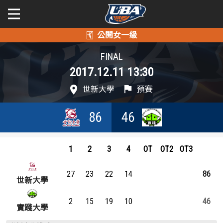
學年度
學年度
關於富邦人壽UBA
FINAL
2017.12.11 13:30
賽事資訊
賽事資訊
公開男一級
世新大學
預賽
公開女一級
賽程表
賽程表
86
46
二級與一般組
戰績排行
戰績排行
新聞
1
2
3
4
OT
OT2
OT3
球隊資訊
球隊資訊
27
23
22
14
86
選手資訊
選手資訊
世新大學
2
15
19
10
46
數據統計
數據統計
實踐大學