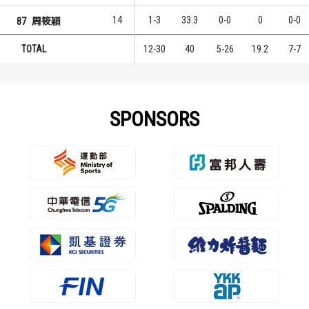
14
1-3
33.3
0-0
0
0-0
87
周筱穎
TOTAL
12-30
40
5-26
19.2
7-7
SPONSORS