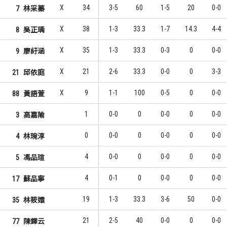
X
34
3-5
60
1-5
20
0-0
7
林采蓁
X
38
1-3
33.3
1-7
14.3
4-4
8
吳正瑀
X
35
1-3
33.3
0-3
0
0-0
9
廖紆涵
X
21
2-6
33.3
0-0
0
3-3
21
邱依庭
X
9
1-1
100
0-5
0
0-0
88
黃語萱
1
0-0
0
0-0
0
0-0
3
高嘉隃
0
0-0
0
0-0
0
0-0
4
林琬淳
4
0-0
0
0-0
0
0-0
5
馮品瑄
4
0-1
0
0-0
0
0-0
17
蘇品寧
19
1-3
33.3
3-6
50
0-0
35
林筱嬛
21
2-5
40
0-0
0
0-0
77
陳鐸云