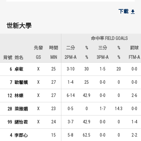
世新大學
世新大學
下載
12
4
1
1
諶怡君
卓敬
世新大學
7
4
2
1
林蝶
梁雅媚
命中率 FIELD GOALS
5
3
3
3
梁雅媚
歐馨嬪
先發
時間
二分
%
三分
%
罰球
GS
MIN
2PM-A
%
3PM-A
%
FTM-A
背號
姓名
臺灣體大
臺灣體大
X
25
3-10
30
1-5
20
0-0
6
卓敬
11
5
1
1
張譯文
徐宇婕
X
27
1-4
25
0-0
0
0-0
7
歐馨嬪
7
4
2
2
莊于萱
莊于萱
X
27
6-14
42.9
0-0
0
2-6
12
林蝶
7
3
2
3
曾凱羚
張譯文
X
23
0-5
0
1-7
14.3
0-0
28
梁雅媚
X
24
3-7
42.9
0-0
0
1-4
99
諶怡君
15
5-8
62.5
0-0
0
2-2
4
李郡心