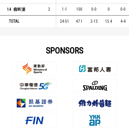
2
1-1
100
0-0
0
0-0
14
翁昕湲
TOTAL
24-51
47.1
2-13
15.4
4-4
SPONSORS