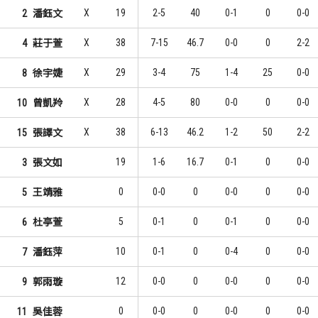
X
19
2-5
40
0-1
0
0-0
2
潘鈺文
X
38
7-15
46.7
0-0
0
2-2
4
莊于萱
X
29
3-4
75
1-4
25
0-0
8
徐宇婕
X
28
4-5
80
0-0
0
0-0
10
曾凱羚
X
38
6-13
46.2
1-2
50
2-2
15
張譯文
19
1-6
16.7
0-1
0
0-0
3
張文如
0
0-0
0
0-0
0
0-0
5
王靖雅
5
0-1
0
0-1
0
0-0
6
杜亭萱
10
0-1
0
0-4
0
0-0
7
潘鈺萍
12
0-0
0
0-0
0
0-0
9
郭雨璇
0
0-0
0
0-0
0
0-0
11
吳佳蓉