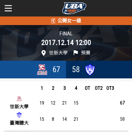
學年度
學年度
關於富邦人壽UBA
FINAL
2017.12.14 12:00
賽事資訊
賽事資訊
公開男一級
世新大學
預賽
公開女一級
賽程表
賽程表
67
58
二級與一般組
戰績排行
戰績排行
新聞
1
2
3
4
OT
OT2
OT3
球隊資訊
球隊資訊
19
12
21
15
67
選手資訊
選手資訊
世新大學
15
8
14
21
58
數據統計
數據統計
臺灣體大