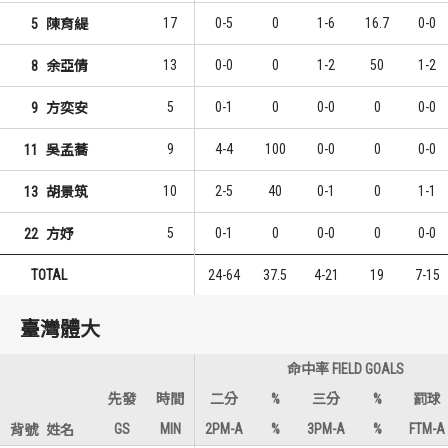
17
0-5
0
1-6
16.7
0-0
5
陳育緹
13
0-0
0
1-2
50
1-2
8
余亞倩
5
0-1
0
0-0
0
0-0
9
方奕安
9
4-4
100
0-0
0
0-0
11
吳孟蕎
10
2-5
40
0-1
0
1-1
13
胡景筑
5
0-1
0
0-0
0
0-0
22
方妤
TOTAL
24-64
37.5
4-21
19
7-15
臺灣體大
命中率 FIELD GOALS
先發
時間
二分
%
三分
%
罰球
GS
MIN
2PM-A
%
3PM-A
%
FTM-A
背號
姓名