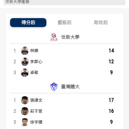
世新大學獲勝
歷屆冠軍
歷屆冠軍
歷屆個人獎得主
歷屆個人獎得主
得分后
籃板后
助攻后
得分后：內容起點
歷史數據排行
歷史數據排行
世新大學
14
1
林蝶
12
2
李郡心
9
3
卓敬
臺灣體大
17
1
張譯文
16
2
莊于萱
9
3
徐宇婕
籃板后：內容起點
助攻后：內容起點