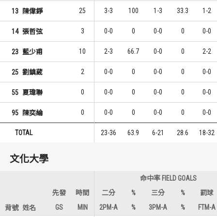
25
3-3
100
1-3
33.3
1-2
13
陳偉錚
3
0-0
0
0-0
0
0-0
14
張哲弦
10
2-3
66.7
0-0
0
2-2
23
藍少甫
2
0-0
0
0-0
0
0-0
25
劉鎮葳
0
0-0
0
0-0
0
0-0
55
夏瑋聯
0
0-0
0
0-0
0
0-0
95
陳奕綸
TOTAL
23-36
63.9
6-21
28.6
18-32
文化大學
命中率 FIELD GOALS
先發
時間
二分
%
三分
%
罰球
GS
MIN
2PM-A
%
3PM-A
%
FTM-A
背號
姓名