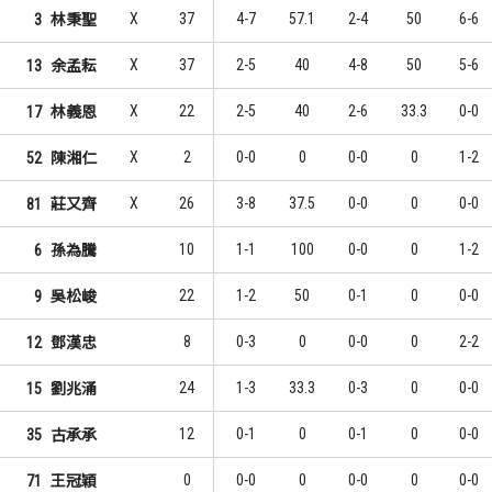
X
37
4-7
57.1
2-4
50
6-6
3
林秉聖
X
37
2-5
40
4-8
50
5-6
13
余孟耘
X
22
2-5
40
2-6
33.3
0-0
17
林義恩
X
2
0-0
0
0-0
0
1-2
52
陳湘仁
X
26
3-8
37.5
0-0
0
0-0
81
莊又齊
10
1-1
100
0-0
0
1-2
6
孫為騰
22
1-2
50
0-1
0
0-0
9
吳松峻
8
0-3
0
0-0
0
2-2
12
鄧漢忠
24
1-3
33.3
0-3
0
0-0
15
劉兆涌
12
0-1
0
0-1
0
0-0
35
古承承
0
0-0
0
0-0
0
0-0
71
王冠穎