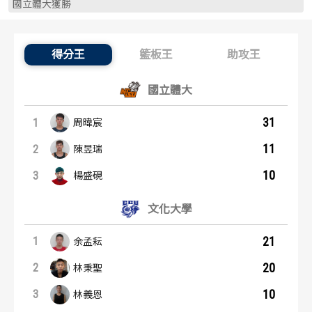
國立體大獲勝
歷屆冠軍
歷屆冠軍
歷屆個人獎得主
歷屆個人獎得主
得分王
籃板王
助攻王
得分王：內容起點
歷史數據排行
歷史數據排行
國立體大
31
1
周暐宸
11
2
陳昱瑞
10
3
楊盛硯
文化大學
21
1
余孟耘
20
2
林秉聖
10
3
林義恩
籃板王：內容起點
助攻王：內容起點