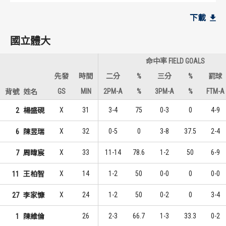
國立體大
國立體大
下載
10
4
1
1
陳維倫
楊盛硯
國立體大
7
2
2
2
周暐宸
周暐宸
命中率 FIELD GOALS
3
1
3
3
陳偉錚
陳昱瑞
先發
時間
二分
%
三分
%
罰球
GS
MIN
2PM-A
%
3PM-A
%
FTM-A
背號
姓名
文化大學
文化大學
X
31
3-4
75
0-3
0
4-9
2
楊盛硯
9
6
1
1
林秉聖
林秉聖
X
32
0-5
0
3-8
37.5
2-4
6
陳昱瑞
6
2
2
2
莊又齊
吳松峻
X
33
11-14
78.6
1-2
50
6-9
7
周暐宸
4
2
3
2
余孟耘
鄧漢忠
X
14
1-2
50
0-0
0
0-0
11
王柏智
X
24
1-2
50
0-2
0
3-4
27
李家慷
26
2-3
66.7
1-3
33.3
0-2
1
陳維倫