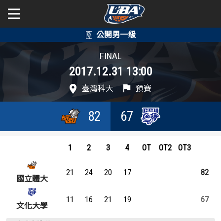
學年度
學年度
關於富邦人壽UBA
FINAL
2017.12.31 13:00
賽事資訊
賽事資訊
公開男一級
臺灣科大
預賽
公開女一級
賽程表
賽程表
82
67
二級與一般組
戰績排行
戰績排行
新聞
1
2
3
4
OT
OT2
OT3
球隊資訊
球隊資訊
21
24
20
17
82
選手資訊
選手資訊
國立體大
11
16
21
19
67
數據統計
數據統計
文化大學