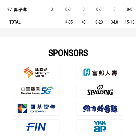
0
0-0
0
0-0
0
0-0
97
鄭子洋
TOTAL
14-35
40
8-23
34.8
15-18
SPONSORS