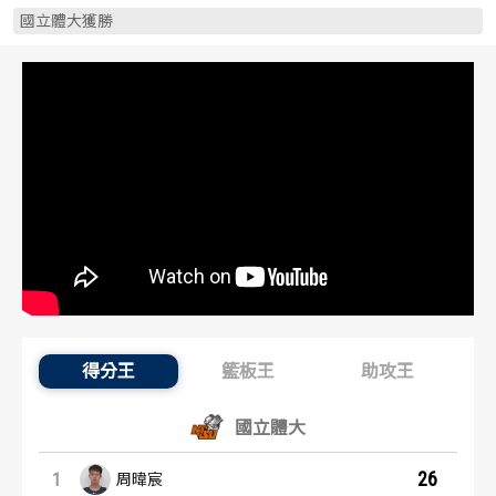
歷屆冠軍
歷屆冠軍
國立體大獲勝
歷屆個人獎得主
歷屆個人獎得主
歷史數據排行
歷史數據排行
得分王
籃板王
助攻王
得分王：內容起點
國立體大
26
1
周暐宸