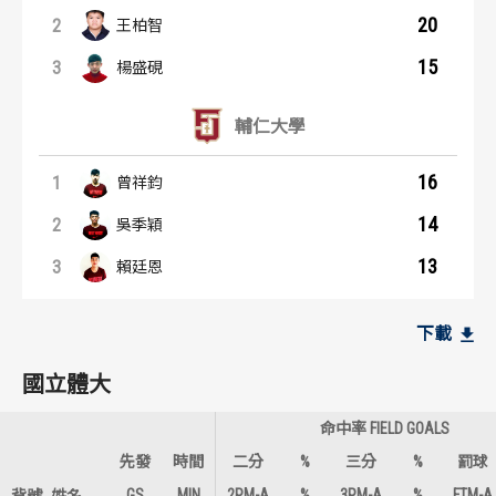
20
2
王柏智
15
3
楊盛硯
輔仁大學
16
1
曾祥鈞
14
2
吳季穎
13
3
賴廷恩
籃板王：內容起點
助攻王：內容起點
國立體大
國立體大
下載
8
5
1
1
潘向挺
周暐宸
國立體大
7
4
2
2
王柏智
楊盛硯
命中率 FIELD GOALS
6
4
3
2
楊盛硯
李家慷
先發
時間
二分
%
三分
%
罰球
GS
MIN
2PM-A
%
3PM-A
%
FTM-A