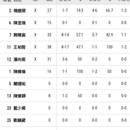
背號
姓名
輔仁大學
輔仁大學
X
27
1-7
14.3
4-6
66.7
1-2
2
楊盛硯
21
2
1
1
曾祥鈞
吳季穎
X
15
0-1
0
0-1
0
0-0
6
陳昱瑞
5
1
2
2
吳季穎
賴廷恩
X
33
8-14
57.1
3-7
42.9
1-1
7
周暐宸
4
1
3
2
賴廷恩
蔡揚名
X
38
8-17
47.1
1-1
100
1-2
11
王柏智
X
31
3-6
50
0-2
0
0-0
12
潘向挺
16
1-1
100
1-2
50
0-0
1
陳維倫
0
0-0
0
0-0
0
0-0
5
關達祐
8
1-2
50
0-0
0
0-0
13
陳偉錚
0
0-0
0
0-0
0
0-0
23
藍少甫
0
0-0
0
0-0
0
0-0
25
劉鎮葳