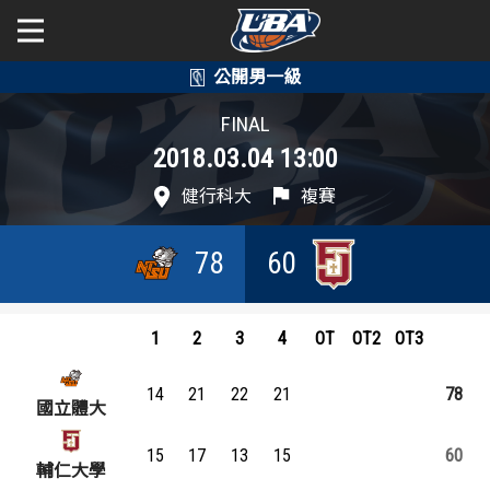
學年度
學年度
關於富邦人壽UBA
FINAL
2018.03.04 13:00
賽事資訊
賽事資訊
公開男一級
健行科大
複賽
公開女一級
賽程表
賽程表
78
60
二級與一般組
戰績排行
戰績排行
新聞
球隊資訊
球隊資訊
1
2
3
4
OT
OT2
OT3
選手資訊
選手資訊
14
21
22
21
78
國立體大
數據統計
數據統計
15
17
13
15
60
輔仁大學