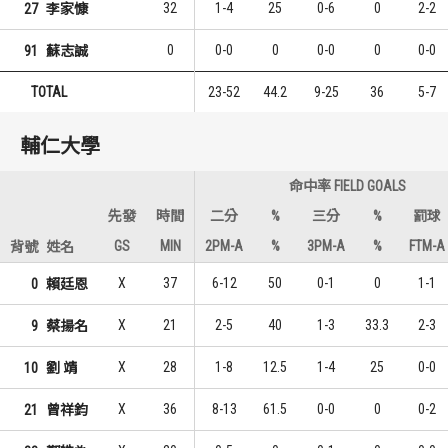
32
1-4
25
0-6
0
2-2
27
李家慷
0
0-0
0
0-0
0
0-0
91
蘇志誠
TOTAL
23-52
44.2
9-25
36
5-7
輔仁大學
命中率 FIELD GOALS
先發
時間
二分
%
三分
%
罰球
GS
MIN
2PM-A
%
3PM-A
%
FTM-A
背號
姓名
X
37
6-12
50
0-1
0
1-1
0
賴廷恩
X
21
2-5
40
1-3
33.3
2-3
9
蔡揚名
X
28
1-8
12.5
1-4
25
0-0
10
劉 靖
X
36
8-13
61.5
0-0
0
0-2
21
曾祥鈞