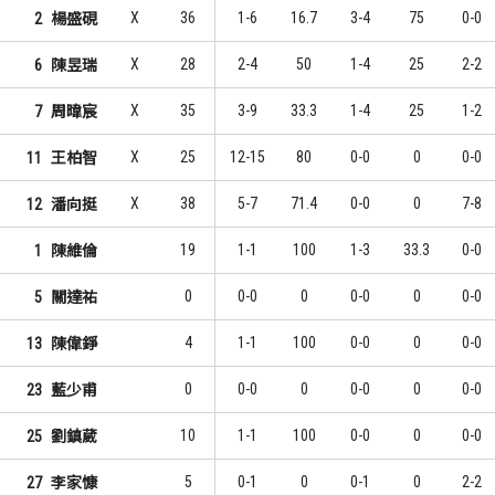
X
36
1-6
16.7
3-4
75
0-0
2
楊盛硯
7
4
1
1
林仕軒
詹軍
X
28
2-4
50
1-4
25
2-2
6
陳昱瑞
7
4
1
1
黃宗翰
周桂羽
X
35
3-9
33.3
1-4
25
1-2
7
周暐宸
5
3
3
3
黃建智
張立杰
X
25
12-15
80
0-0
0
0-0
11
王柏智
X
38
5-7
71.4
0-0
0
7-8
12
潘向挺
19
1-1
100
1-3
33.3
0-0
1
陳維倫
0
0-0
0
0-0
0
0-0
5
關達祐
4
1-1
100
0-0
0
0-0
13
陳偉錚
0
0-0
0
0-0
0
0-0
23
藍少甫
10
1-1
100
0-0
0
0-0
25
劉鎮葳
5
0-1
0
0-1
0
2-2
27
李家慷