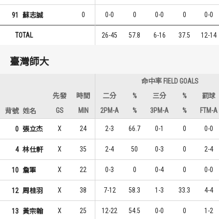
0
0-0
0
0-0
0
0-0
91
蘇志誠
TOTAL
26-45
57.8
6-16
37.5
12-14
臺灣師大
命中率 FIELD GOALS
先發
時間
二分
%
三分
%
罰球
GS
MIN
2PM-A
%
3PM-A
%
FTM-A
背號
姓名
X
24
2-3
66.7
0-1
0
0-0
0
張立杰
X
35
2-4
50
0-3
0
2-4
4
林仕軒
X
22
0-3
0
0-4
0
0-0
10
詹軍
X
38
7-12
58.3
1-3
33.3
4-4
12
周桂羽
X
25
12-22
54.5
0-0
0
1-2
13
黃宗翰