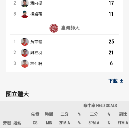
17
2
潘向挺
11
3
楊盛硯
臺灣師大
25
1
黃宗翰
21
2
周桂羽
6
3
林仕軒
籃板王：內容起點
助攻王：內容起點
國立體大
國立體大
下載
8
7
1
1
周暐宸
周暐宸
國立體大
8
6
1
2
潘向挺
潘向挺
命中率 FIELD GOALS
6
2
3
3
楊盛硯
楊盛硯
先發
時間
二分
%
三分
%
罰球
GS
MIN
2PM-A
%
3PM-A
%
FTM-A
背號
姓名
臺灣師大
臺灣師大