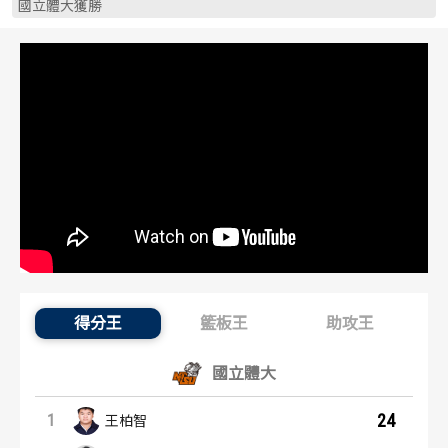
國立體大獲勝
歷屆冠軍
歷屆冠軍
歷屆個人獎得主
歷屆個人獎得主
歷史數據排行
歷史數據排行
得分王
籃板王
助攻王
得分王：內容起點
國立體大
24
1
王柏智