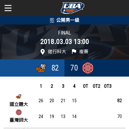
學年度
學年度
關於富邦人壽UBA
FINAL
2018.03.03 13:00
賽事資訊
賽事資訊
公開男一級
健行科大
複賽
公開女一級
賽程表
賽程表
82
70
二級與一般組
戰績排行
戰績排行
新聞
1
2
3
4
OT
OT2
OT3
球隊資訊
球隊資訊
26
20
21
15
82
選手資訊
選手資訊
國立體大
24
19
13
14
70
數據統計
數據統計
臺灣師大