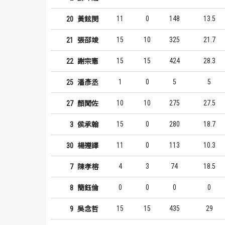
11
0
148
13.5
20
黃鉉閔
15
10
325
21.7
21
張邵竣
15
15
424
28.3
22
謝宗憲
1
0
5
5
25
潘彥丞
10
10
275
27.5
27
顏聞佐
15
0
280
18.7
3
侯承翰
11
0
113
10.3
30
楊遵譯
4
3
74
18.5
7
陳孝榕
0
0
0
0
8
簡鈺倫
15
15
435
29
9
吳念哲