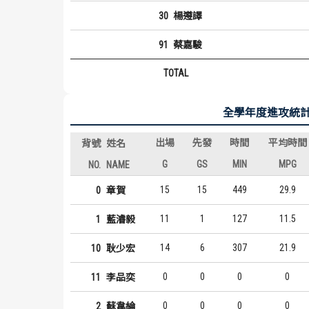
30
楊遵譯
91
蔡嘉駿
TOTAL
全學年度進攻統
出場
先發
時間
平均時間
背號
姓名
G
GS
MIN
MPG
NO.
NAME
15
15
449
29.9
0
章賀
11
1
127
11.5
1
藍濬毅
14
6
307
21.9
10
耿少宏
0
0
0
0
11
李品奕
0
0
0
0
2
蘇韋綸