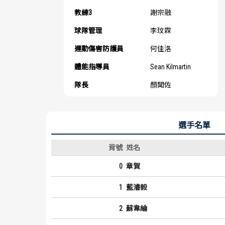
教練3
謝宗融
球隊管理
李玟霖
運動傷害防護員
何佳洛
體能指導員
Sean Kilmartin
隊長
顏聞佐
選手名單
背號
姓名
0
章賀
1
藍濬毅
2
蘇韋綸