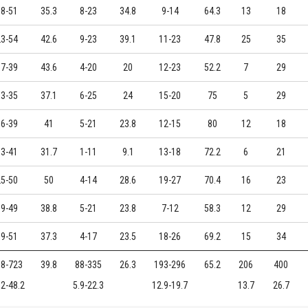
18-51
35.3
8-23
34.8
9-14
64.3
13
18
23-54
42.6
9-23
39.1
11-23
47.8
25
35
17-39
43.6
4-20
20
12-23
52.2
7
29
13-35
37.1
6-25
24
15-20
75
5
29
16-39
41
5-21
23.8
12-15
80
12
18
13-41
31.7
1-11
9.1
13-18
72.2
6
21
25-50
50
4-14
28.6
19-27
70.4
16
23
19-49
38.8
5-21
23.8
7-12
58.3
12
29
19-51
37.3
4-17
23.5
18-26
69.2
15
34
88-723
39.8
88-335
26.3
193-296
65.2
206
400
.2-48.2
5.9-22.3
12.9-19.7
13.7
26.7