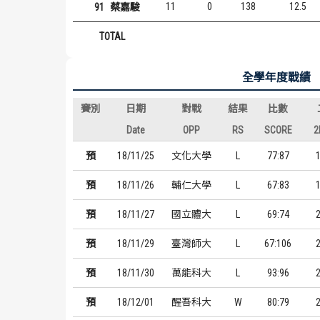
11
0
138
12.5
91
蔡嘉駿
TOTAL
全學年度戰績
賽別
日期
對戰
結果
比數
Date
OPP
RS
SCORE
2
預
18/11/25
文化大學
L
77:87
預
18/11/26
輔仁大學
L
67:83
預
18/11/27
國立體大
L
69:74
預
18/11/29
臺灣師大
L
67:106
預
18/11/30
萬能科大
L
93:96
預
18/12/01
醒吾科大
W
80:79