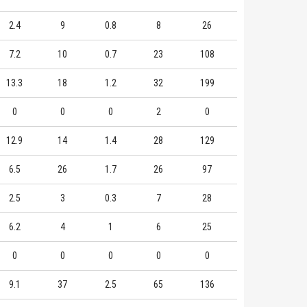
2.4
9
0.8
8
26
7.2
10
0.7
23
108
13.3
18
1.2
32
199
0
0
0
2
0
12.9
14
1.4
28
129
6.5
26
1.7
26
97
2.5
3
0.3
7
28
6.2
4
1
6
25
0
0
0
0
0
9.1
37
2.5
65
136