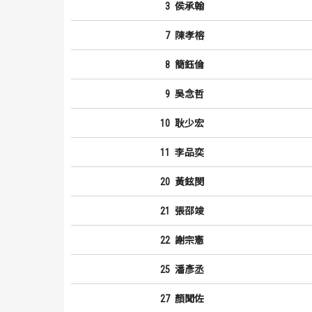
3
侯承翰
7
陳孝榕
8
簡鈺倫
9
吳念哲
10
耿少宏
11
李品奕
20
黃鉉閔
21
張邵竣
22
謝宗憲
25
潘彥丞
27
顏聞佐