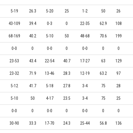
5-19
26.3
5-20
25
1-2
50
26
43-109
39.4
0-3
0
22-35
62.9
108
68-169
40.2
5-10
50
48-68
70.6
199
0-0
0
0-0
0
0-0
0
0
23-53
43.4
22-54
40.7
17-27
63
129
23-32
71.9
13-46
28.3
12-19
63.2
97
5-12
41.7
5-18
27.8
3-4
75
28
5-10
50
4-17
23.5
3-4
75
25
0-0
0
0-0
0
0-0
0
0
30-90
33.3
17-70
24.3
25-44
56.8
136