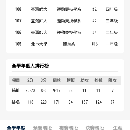
歷屆冠軍
歷屆冠軍
108
臺灣師大
運動競技學系
#2
四年級
歷屆個人獎得主
歷屆個人獎得主
107
臺灣師大
運動競技學系
#2
三年級
106
臺灣師大
運動競技學系
#4
二年級
歷史數據排行
歷史數據排行
105
北市大學
體育系
#16
一年級
全學年個人排行榜
項目
2分
3分
罰球
籃板
助攻
抄截
阻攻
得
統計
30-70
0-0
9-17
52
11
11
7
69
排名
116
228
171
84
157
124
37
146
全學年度
預賽階段
複賽階段
決賽階段
生涯