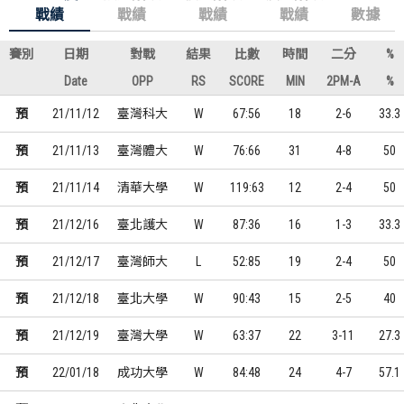
戰績
戰績
戰績
戰績
數據
賽別
日期
對戰
結果
比數
時間
二分
%
Date
OPP
RS
SCORE
MIN
2PM-A
%
預
21/11/12
臺灣科大
W
67:56
18
2-6
33.3
預
21/11/13
臺灣體大
W
76:66
31
4-8
50
預
21/11/14
清華大學
W
119:63
12
2-4
50
預
21/12/16
臺北護大
W
87:36
16
1-3
33.3
預
21/12/17
臺灣師大
L
52:85
19
2-4
50
預
21/12/18
臺北大學
W
90:43
15
2-5
40
預
21/12/19
臺灣大學
W
63:37
22
3-11
27.3
預
22/01/18
成功大學
W
84:48
24
4-7
57.1