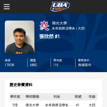
學年度
學年度
關於富邦人壽UBA
佛光大學
未來與樂活學系
大四
賽事資訊
賽事資訊
公開男一級
張欣然
#1
公開女一級
賽程表
賽程表
二級與一般組
戰績排行
戰績排行
身高
體重
學年度
畢業高中
170
CM
68
KG
110
南湖高中
新聞
球隊資訊
球隊資訊
歷史參賽資料
選手資訊
選手資訊
學年度
學校簡稱
科系
背號
年級
數據統計
數據統計
110
佛光大學
未來與樂活學系
#1
大四