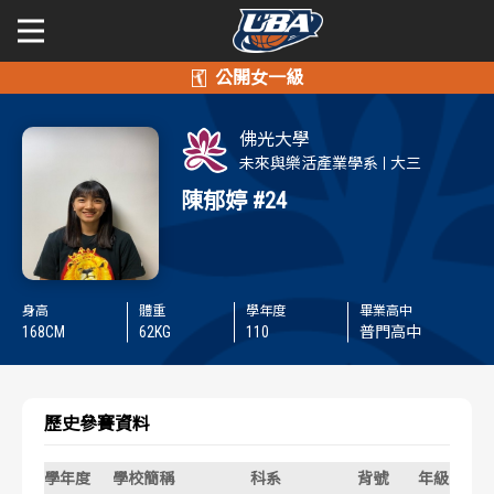
學年度
學年度
關於富邦人壽UBA
佛光大學
賽事資訊
賽事資訊
公開男一級
未來與樂活產業學系
大三
陳郁婷
#24
公開女一級
賽程表
賽程表
二級與一般組
戰績排行
戰績排行
身高
體重
學年度
畢業高中
新聞
168
CM
62
KG
110
普門高中
球隊資訊
球隊資訊
選手資訊
選手資訊
歷史參賽資料
數據統計
數據統計
學年度
學校簡稱
科系
背號
年級