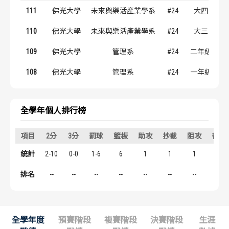
歷屆冠軍
歷屆冠軍
111
佛光大學
未來與樂活產業學系
#24
大四
110
佛光大學
未來與樂活產業學系
#24
大三
歷屆個人獎得主
歷屆個人獎得主
109
佛光大學
管理系
#24
二年級
歷史數據排行
歷史數據排行
108
佛光大學
管理系
#24
一年級
全學年個人排行榜
項目
2分
3分
罰球
籃板
助攻
抄截
阻攻
得分
統計
2-10
0-0
1-6
6
1
1
1
5
排名
--
--
--
--
--
--
--
--
全學年度
預賽階段
複賽階段
決賽階段
生涯