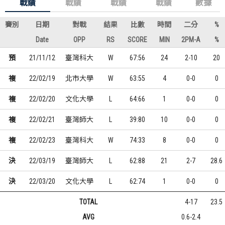
戰績
戰績
戰績
戰績
數據
賽別
日期
對戰
結果
比數
時間
二分
%
Date
OPP
RS
SCORE
MIN
2PM-A
%
預
21/11/12
臺灣科大
W
67:56
24
2-10
20
複
22/02/19
北市大學
W
63:55
4
0-0
0
複
22/02/20
文化大學
L
64:66
1
0-0
0
複
22/02/21
臺灣師大
L
39:80
10
0-0
0
複
22/02/23
臺灣科大
W
74:33
8
0-0
0
決
22/03/19
臺灣師大
L
62:88
21
2-7
28.6
決
22/03/20
文化大學
L
62:74
1
0-0
0
TOTAL
4-17
23.5
AVG
0.6-2.4