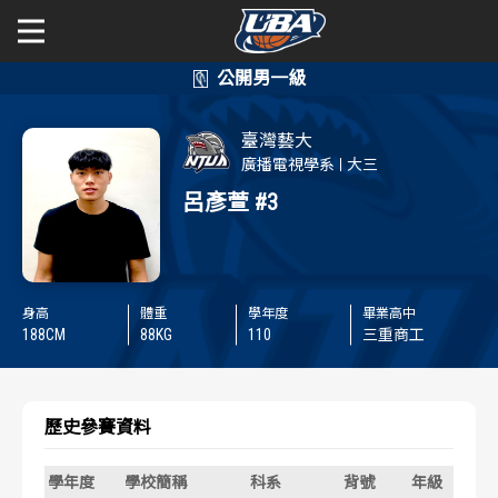
學年度
學年度
關於富邦人壽UBA
臺灣藝大
賽事資訊
賽事資訊
公開男一級
廣播電視學系
大三
呂彥萱
#3
公開女一級
賽程表
賽程表
二級與一般組
戰績排行
戰績排行
身高
體重
學年度
畢業高中
新聞
188
CM
88
KG
110
三重商工
球隊資訊
球隊資訊
選手資訊
選手資訊
歷史參賽資料
數據統計
數據統計
學年度
學校簡稱
科系
背號
年級