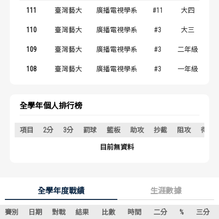
歷屆冠軍
歷屆冠軍
111
臺灣藝大
廣播電視學系
#11
大四
110
臺灣藝大
廣播電視學系
#3
大三
歷屆個人獎得主
歷屆個人獎得主
109
臺灣藝大
廣播電視學系
#3
二年級
歷史數據排行
歷史數據排行
108
臺灣藝大
廣播電視學系
#3
一年級
全學年個人排行榜
項目
2分
3分
罰球
籃板
助攻
抄截
阻攻
得分
目前無資料
全學年度戰績
生涯數據
賽別
日期
對戰
結果
比數
時間
二分
%
三分