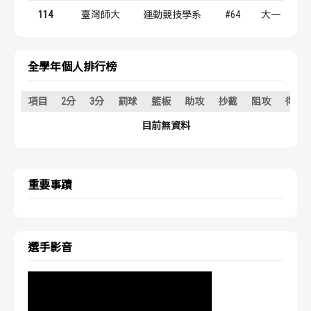
歷屆冠軍
歷屆冠軍
114
臺灣師大
運動競技學系
#64
大一
歷屆個人獎得主
歷屆個人獎得主
全學年個人排行榜
歷史數據排行
歷史數據排行
項目
2分
3分
罰球
籃板
助攻
抄截
阻攻
得分
目前無資料
重要事蹟
選手影音