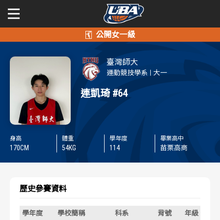
學年度
學年度
關於富邦人壽UBA
臺灣師大
賽事資訊
賽事資訊
公開男一級
運動競技學系
大一
連凱琦
#64
公開女一級
賽程表
賽程表
二級與一般組
戰績排行
戰績排行
身高
體重
學年度
畢業高中
新聞
170
CM
54
KG
114
苗栗高商
球隊資訊
球隊資訊
選手資訊
選手資訊
歷史參賽資料
數據統計
數據統計
學年度
學校簡稱
科系
背號
年級