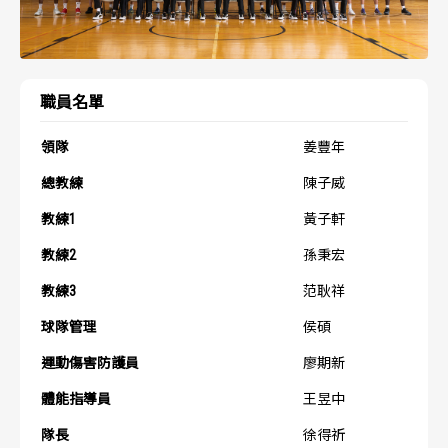
歷屆冠軍
歷屆冠軍
歷屆個人獎得主
歷屆個人獎得主
職員名單
歷史數據排行
歷史數據排行
領隊
姜豐年
總教練
陳子威
教練1
黃子軒
教練2
孫秉宏
教練3
范耿祥
球隊管理
侯碩
運動傷害防護員
廖期新
體能指導員
王昱中
隊長
徐得祈