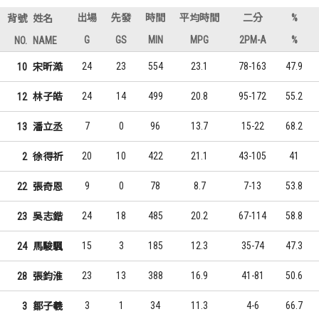
出場
先發
時間
平均時間
二分
%
背號
姓名
G
GS
MIN
MPG
2PM-A
%
NO.
NAME
24
23
554
23.1
78-163
47.9
10
宋昕澔
24
14
499
20.8
95-172
55.2
12
林子皓
7
0
96
13.7
15-22
68.2
13
潘立丞
20
10
422
21.1
43-105
41
2
徐得祈
9
0
78
8.7
7-13
53.8
22
張奇恩
24
18
485
20.2
67-114
58.8
23
吳志鍇
15
3
185
12.3
35-74
47.3
24
馬駿颿
23
13
388
16.9
41-81
50.6
28
張鈞淮
3
1
34
11.3
4-6
66.7
3
鄒子羲