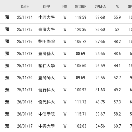
Date
OPP
RS
SCORE
2PM-A
%
3
預
25/11/14
中原大學
W
118:59
38-68
55.9
1
預
25/11/15
臺灣大學
W
120:36
26-50
52
1
預
25/11/16
黎明學院
W
106:72
27-56
48.2
1
預
25/11/18
臺灣藝大
W
88:69
24-55
43.6
5
預
25/11/19
輔仁大學
W
105:60
26-59
44.1
1
預
25/11/20
臺灣師大
W
89:59
29-55
52.7
9
預
25/11/21
健行科大
W
100:92
31-63
49.2
6
預
26/01/15
僑光科大
W
111:72
43-75
57.3
6
預
26/01/16
中信學院
W
115:71
39-67
58.2
5
預
26/01/17
中興大學
W
102:63
34-56
60.7
7