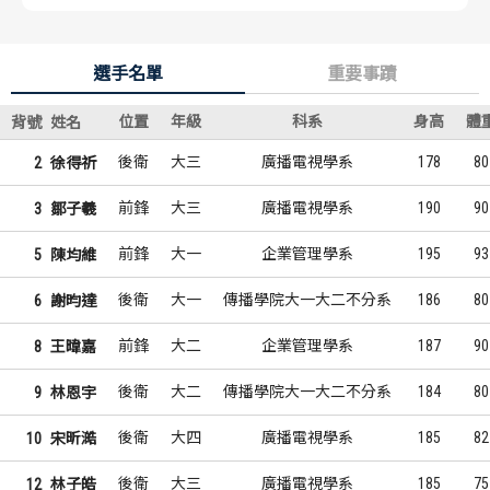
選手名單
重要事蹟
位置
年級
科系
身高
體
背號
姓名
後衛
大三
廣播電視學系
178
80
2
徐得祈
前鋒
大三
廣播電視學系
190
90
3
鄒子羲
前鋒
大一
企業管理學系
195
93
5
陳均維
後衛
大一
傳播學院大一大二不分系
186
80
6
謝昀達
前鋒
大二
企業管理學系
187
90
8
王暐嘉
後衛
大二
傳播學院大一大二不分系
184
80
9
林恩宇
後衛
大四
廣播電視學系
185
82
10
宋昕澔
後衛
大三
廣播電視學系
185
75
12
林子皓