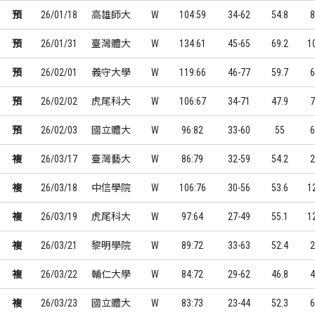
預
26/01/18
高雄師大
W
104:59
34-62
54.8
8
預
26/01/31
臺灣體大
W
134:61
45-65
69.2
1
預
26/02/01
義守大學
W
119:66
46-77
59.7
6
預
26/02/02
虎尾科大
W
106:67
34-71
47.9
7
預
26/02/03
國立體大
W
96:82
33-60
55
6
複
26/03/17
臺灣藝大
W
86:79
32-59
54.2
2
複
26/03/18
中信學院
W
106:76
30-56
53.6
1
複
26/03/19
虎尾科大
W
97:64
27-49
55.1
1
複
26/03/21
黎明學院
W
89:72
33-63
52.4
2
複
26/03/22
輔仁大學
W
84:72
29-62
46.8
4
複
26/03/23
國立體大
W
83:73
23-44
52.3
6