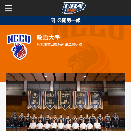
學年度
學年度
關於富邦人壽UBA
政治大學
賽事資訊
賽事資訊
公開男一級
台北市文山區指南路二段64號
公開女一級
賽程表
賽程表
二級與一般組
戰績排行
戰績排行
新聞
球隊資訊
球隊資訊
選手資訊
選手資訊
數據統計
數據統計