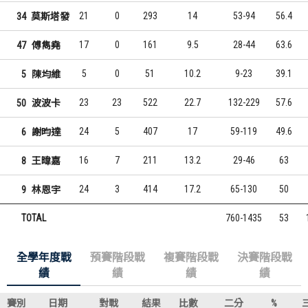
21
0
293
14
53-94
56.4
34
莫斯塔發
17
0
161
9.5
28-44
63.6
47
傅雋堯
5
0
51
10.2
9-23
39.1
5
陳均維
23
23
522
22.7
132-229
57.6
50
波波卡
24
5
407
17
59-119
49.6
6
謝昀達
16
7
211
13.2
29-46
63
8
王暐嘉
24
3
414
17.2
65-130
50
9
林恩宇
TOTAL
760-1435
53
全學年度戰
預賽階段戰
複賽階段戰
決賽階段戰
績
績
績
績
賽別
日期
對戰
結果
比數
二分
%