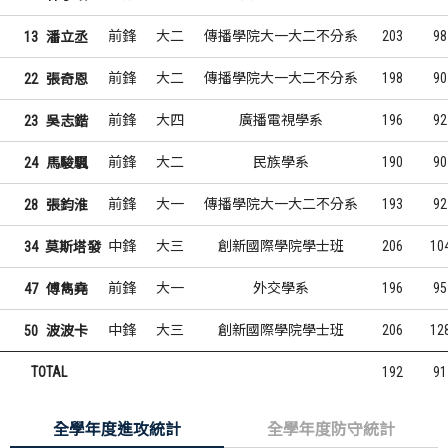
前鋒
大二
傳播學院大一大二不分系
203
98
13
潘立丞
前鋒
大二
傳播學院大一大二不分系
198
90
22
張奇恩
前鋒
大四
廣播電視學系
196
92
23
吳志鍇
前鋒
大二
民族學系
190
90
24
馬駿颿
前鋒
大一
傳播學院大一大二不分系
193
92
28
張鈞淮
中鋒
大三
創新國際學院學士班
206
10
34
莫斯塔發
前鋒
大一
外交學系
196
95
47
傅雋堯
中鋒
大三
創新國際學院學士班
206
12
50
波波卡
TOTAL
192
91
全學年度進攻統計
全學年度防守統計